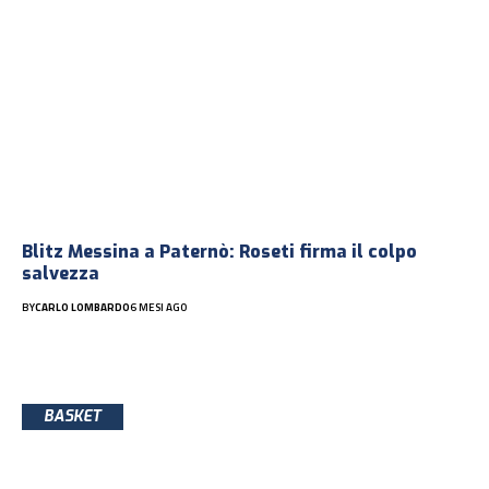
Blitz Messina a Paternò: Roseti firma il colpo
salvezza
BY
CARLO LOMBARDO
6 MESI AGO
BASKET