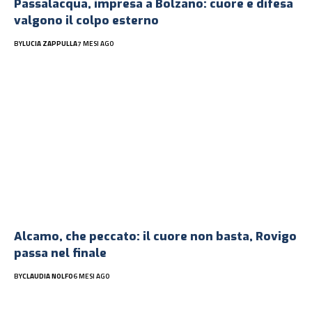
Passalacqua, impresa a Bolzano: cuore e difesa
valgono il colpo esterno
BY
LUCIA ZAPPULLA
7 MESI AGO
Alcamo, che peccato: il cuore non basta, Rovigo
passa nel finale
BY
CLAUDIA NOLFO
6 MESI AGO