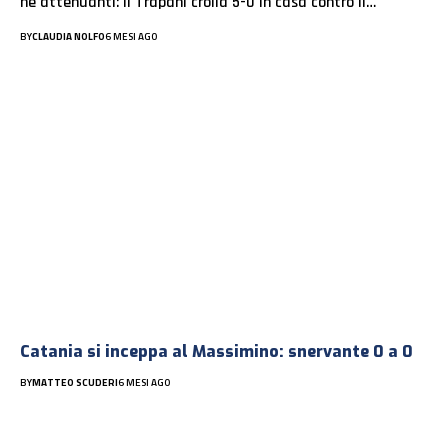
né attenuanti: il Trapani crolla 5-0 in casa contro il…
BY
CLAUDIA NOLFO
6 MESI AGO
Catania si inceppa al Massimino: snervante 0 a 0
BY
MATTEO SCUDERI
6 MESI AGO