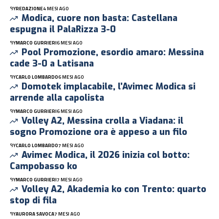
BY
REDAZIONE
4 MESI AGO
Modica, cuore non basta: Castellana
espugna il PalaRizza 3-0
BY
MARCO GURRIERI
6 MESI AGO
Pool Promozione, esordio amaro: Messina
cade 3-0 a Latisana
BY
CARLO LOMBARDO
6 MESI AGO
Domotek implacabile, l’Avimec Modica si
arrende alla capolista
BY
MARCO GURRIERI
6 MESI AGO
Volley A2, Messina crolla a Viadana: il
sogno Promozione ora è appeso a un filo
BY
CARLO LOMBARDO
7 MESI AGO
Avimec Modica, il 2026 inizia col botto:
Campobasso ko
BY
MARCO GURRIERI
7 MESI AGO
Volley A2, Akademia ko con Trento: quarto
stop di fila
BY
AURORA SAVOCA
7 MESI AGO