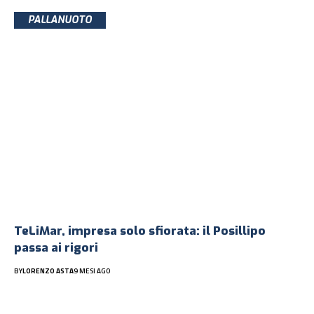
PALLANUOTO
TeLiMar, impresa solo sfiorata: il Posillipo
passa ai rigori
BY
LORENZO ASTA
9 MESI AGO