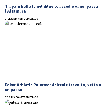
Trapani beffato nel diluvio: assedio vano, passa
l’Altamura
BY
CLAUDIA NOLFO
6 MESI AGO
Poker Athletic Palermo: Acireale travolto, vetta a
un passo
BY
LORENZO ASTA
6 MESI AGO