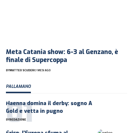
Meta Catania show: 6-3 al Genzano, è
finale di Supercoppa
BY
MATTEO SCUDERI
7 MESI AGO
PALLAMANO
Haenna domina il derby: sogno A
Gold e vetta in pugno
BY
REDAZIONE
Erice, l’Europa sfuma al