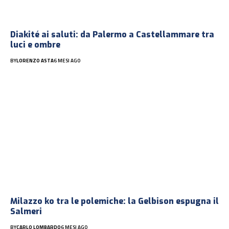
Diakité ai saluti: da Palermo a Castellammare tra
luci e ombre
BY
LORENZO ASTA
6 MESI AGO
Milazzo ko tra le polemiche: la Gelbison espugna il
Salmeri
BY
CARLO LOMBARDO
6 MESI AGO