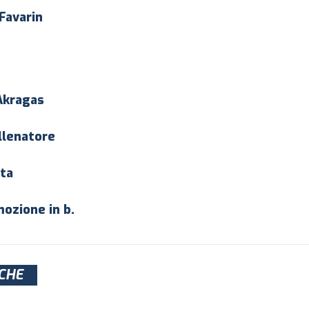
 Favarin
Akragas
llenatore
ata
ozione in b.
CHE