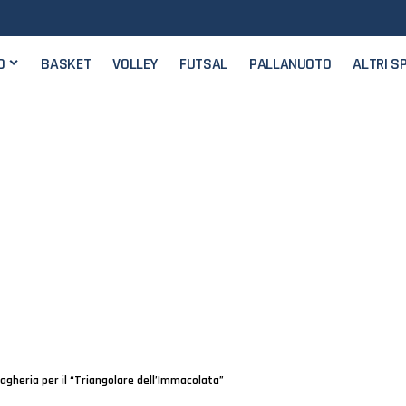
O
BASKET
VOLLEY
FUTSAL
PALLANUOTO
ALTRI S
 Bagheria per il “Triangolare dell’Immacolata”