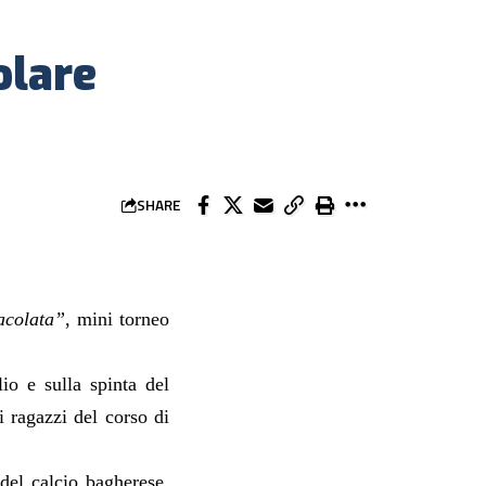
olare
SHARE
acolata”
, mini torneo
glio
e sulla spinta de
l
i ragazzi del
corso di
el calcio bagherese,