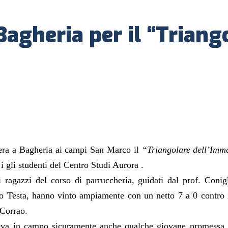
 Bagheria per il “Triang
 sera a Bagheria ai campi San Marco il
“
T
riangolare dell’Imm
 i gli studenti del Centro Studi Aurora .
i ragazzi
del corso di
parruccheria, guidati dal prof. Coni
o Testa, hanno vinto ampiamente con un netto 7 a 0 contro 
 Corrao.
deva in campo sicuramente anche qualche giovane promessa d