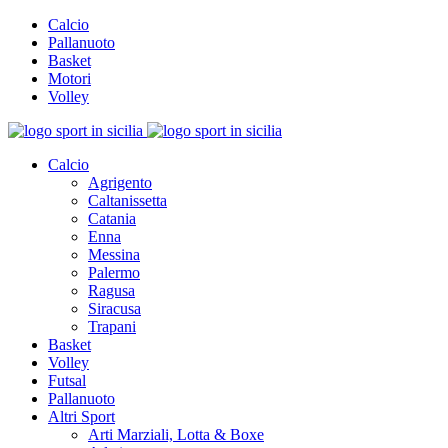
Calcio
Pallanuoto
Basket
Motori
Volley
Calcio
Agrigento
Caltanissetta
Catania
Enna
Messina
Palermo
Ragusa
Siracusa
Trapani
Basket
Volley
Futsal
Pallanuoto
Altri Sport
Arti Marziali, Lotta & Boxe