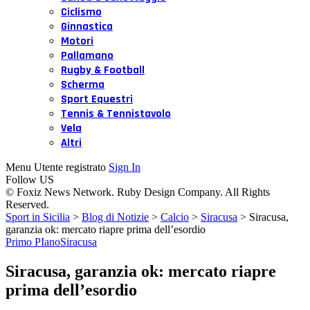
Ciclismo
Ginnastica
Motori
Pallamano
Rugby & Football
Scherma
Sport Equestri
Tennis & Tennistavolo
Vela
Altri
Menu Utente registrato
Sign In
Follow US
© Foxiz News Network. Ruby Design Company. All Rights
Reserved.
Sport in Sicilia
>
Blog di Notizie
>
Calcio
>
Siracusa
>
Siracusa,
garanzia ok: mercato riapre prima dell’esordio
Primo PIano
Siracusa
Siracusa, garanzia ok: mercato riapre
prima dell’esordio