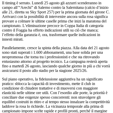
Il timing è serrato. Lunedì 25 agosto gli azzurri scenderanno in
campo all’“Arechi” di Salerno contro la Salernitana (calcio d’inizio
alle 21, diretta su Sky Sport 257) per la prima giornata del girone C.
Arrivarci con la possibilità di intervenire ancora sulla rosa significa
provare a colmare le ultime caselle prima che inizi la maratona del
campionato. L’eliminazione precoce in Coppa Italia di categoria
contro il Foggia ha offerto indicazioni utili su ciò che manca;
l’effetto della garanzia è, ora, trasformare quelle indicazioni in
innesti mirati.
Parallelamente, cresce la spinta della piazza. Alla data del 21 agosto
sono stati superati i 1.600 abbonamenti, una base solida per una
neopromossa che torna tra i professionisti e che sta ritrovando
entusiasmo attorno al progetto tecnico. La campagna resterà aperta
fino a martedì 26 agosto, lasciando qualche giorno in più a chi vorrà
assicurarsi il posto allo stadio per la stagione 2025/26.
Sul piano operativo, la fideiussione aggiuntiva ha un significato
pratico: sblocca la capacità di investimento, mette il club in
condizione di chiudere trattative e di muoversi con maggiore
elasticità nelle ultime ore utili. Con l’esordio alle porte, la priorità è
conciliare due esigenze spesso concorrenti: non stravolgere gli
equilibri costruiti in ritiro e al tempo stesso innalzare la competitività
laddove la rosa lo richiede. La vicinanza temporale alla prima di
campionato impone scelte rapide e profili pronti, perché il margine