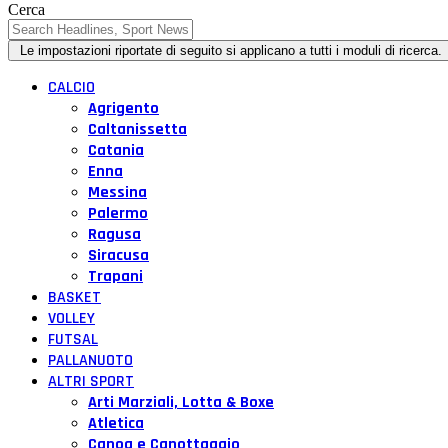
Cerca
CALCIO
Agrigento
Caltanissetta
Catania
Enna
Messina
Palermo
Ragusa
Siracusa
Trapani
BASKET
VOLLEY
FUTSAL
PALLANUOTO
ALTRI SPORT
Arti Marziali, Lotta & Boxe
Atletica
Canoa e Canottaggio