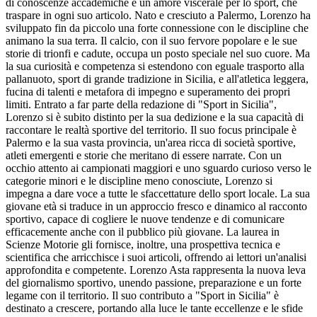
di conoscenze accademiche e un amore viscerale per lo sport, che
traspare in ogni suo articolo. Nato e cresciuto a Palermo, Lorenzo ha
sviluppato fin da piccolo una forte connessione con le discipline che
animano la sua terra. Il calcio, con il suo fervore popolare e le sue
storie di trionfi e cadute, occupa un posto speciale nel suo cuore. Ma
la sua curiosità e competenza si estendono con eguale trasporto alla
pallanuoto, sport di grande tradizione in Sicilia, e all'atletica leggera,
fucina di talenti e metafora di impegno e superamento dei propri
limiti. Entrato a far parte della redazione di "Sport in Sicilia",
Lorenzo si è subito distinto per la sua dedizione e la sua capacità di
raccontare le realtà sportive del territorio. Il suo focus principale è
Palermo e la sua vasta provincia, un'area ricca di società sportive,
atleti emergenti e storie che meritano di essere narrate. Con un
occhio attento ai campionati maggiori e uno sguardo curioso verso le
categorie minori e le discipline meno conosciute, Lorenzo si
impegna a dare voce a tutte le sfaccettature dello sport locale. La sua
giovane età si traduce in un approccio fresco e dinamico al racconto
sportivo, capace di cogliere le nuove tendenze e di comunicare
efficacemente anche con il pubblico più giovane. La laurea in
Scienze Motorie gli fornisce, inoltre, una prospettiva tecnica e
scientifica che arricchisce i suoi articoli, offrendo ai lettori un'analisi
approfondita e competente. Lorenzo Asta rappresenta la nuova leva
del giornalismo sportivo, unendo passione, preparazione e un forte
legame con il territorio. Il suo contributo a "Sport in Sicilia" è
destinato a crescere, portando alla luce le tante eccellenze e le sfide