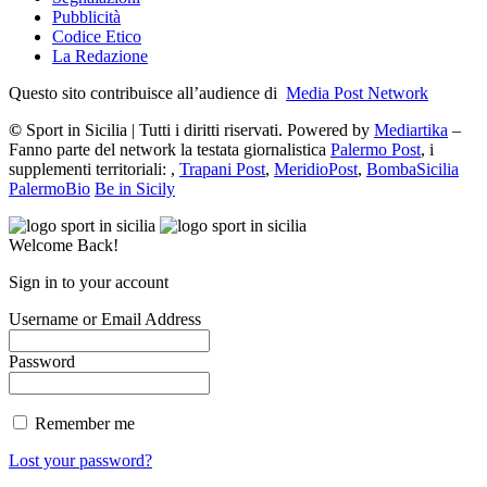
Pubblicità
Codice Etico
La Redazione
Questo sito contribuisce all’audience di
Media Post Network
©
Sport in Sicilia | Tutti i diritti riservati. Powered by
Mediartika
–
Fanno parte del network la testata giornalistica
Palermo Post
, i
supplementi territoriali: ,
Trapani Post
,
MeridioPost
,
BombaSicilia
PalermoBio
Be in Sicily
Welcome Back!
Sign in to your account
Username or Email Address
Password
Remember me
Lost your password?