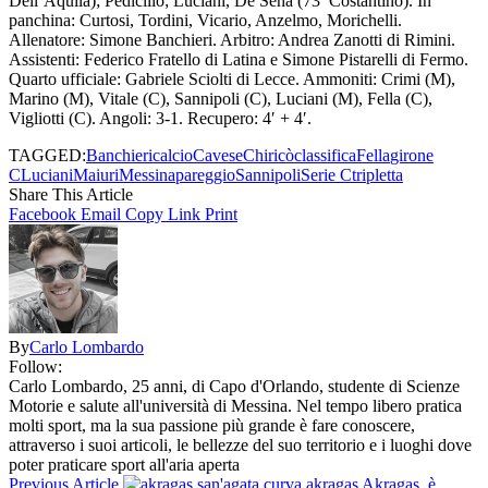
Dell’Aquila); Pedicillo; Luciani, De Sena (73′ Costantino). In
panchina: Curtosi, Tordini, Vicario, Anzelmo, Morichelli.
Allenatore: Simone Banchieri. Arbitro: Andrea Zanotti di Rimini.
Assistenti: Federico Fratello di Latina e Simone Pistarelli di Fermo.
Quarto ufficiale: Gabriele Sciolti di Lecce. Ammoniti: Crimi (M),
Marino (M), Vitale (C), Sannipoli (C), Luciani (M), Fella (C),
Vigliotti (C). Angoli: 3-1. Recupero: 4′ + 4′.
TAGGED:
Banchieri
calcio
Cavese
Chiricò
classifica
Fella
girone
C
Luciani
Maiuri
Messina
pareggio
Sannipoli
Serie C
tripletta
Share This Article
Facebook
Email
Copy Link
Print
By
Carlo Lombardo
Follow:
Carlo Lombardo, 25 anni, di Capo d'Orlando, studente di Scienze
Motorie e salute all'università di Messina. Nel tempo libero pratica
molti sport, ma la sua passione più grande è fare conoscere,
attraverso i suoi articoli, le bellezze del suo territorio e i luoghi dove
poter praticare sport all'aria aperta
Previous Article
Akragas, è