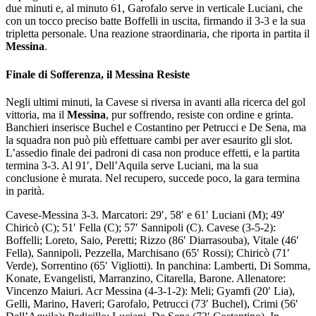
due minuti e, al minuto 61, Garofalo serve in verticale Luciani, che
con un tocco preciso batte Boffelli in uscita, firmando il 3-3 e la sua
tripletta personale. Una reazione straordinaria, che riporta in partita il
Messina
.
Finale di Sofferenza, il Messina Resiste
Negli ultimi minuti, la Cavese si riversa in avanti alla ricerca del gol
vittoria, ma il
Messina
, pur soffrendo, resiste con ordine e grinta.
Banchieri inserisce Buchel e Costantino per Petrucci e De Sena, ma
la squadra non può più effettuare cambi per aver esaurito gli slot.
L’assedio finale dei padroni di casa non produce effetti, e la partita
termina 3-3. Al 91′, Dell’Aquila serve Luciani, ma la sua
conclusione è murata. Nel recupero, succede poco, la gara termina
in parità.
Cavese-Messina 3-3. Marcatori: 29′, 58′ e 61′ Luciani (M); 49′
Chiricò (C); 51′ Fella (C); 57′ Sannipoli (C). Cavese (3-5-2):
Boffelli; Loreto, Saio, Peretti; Rizzo (86′ Diarrasouba), Vitale (46′
Fella), Sannipoli, Pezzella, Marchisano (65′ Rossi); Chiricò (71′
Verde), Sorrentino (65′ Vigliotti). In panchina: Lamberti, Di Somma,
Konate, Evangelisti, Marranzino, Citarella, Barone. Allenatore:
Vincenzo Maiuri. Acr Messina (4-3-1-2): Meli; Gyamfi (20′ Lia),
Gelli, Marino, Haveri; Garofalo, Petrucci (73′ Buchel), Crimi (56′