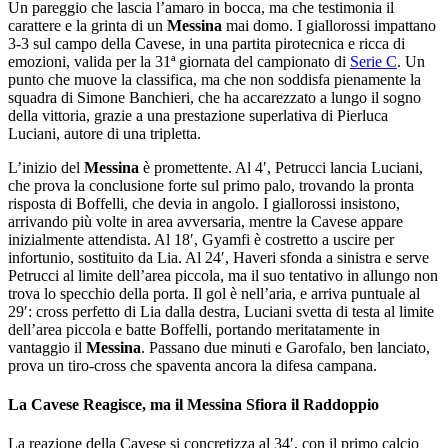
Un pareggio che lascia l’amaro in bocca, ma che testimonia il
carattere e la grinta di un
Messina
mai domo. I giallorossi impattano
3-3 sul campo della Cavese, in una partita pirotecnica e ricca di
emozioni, valida per la 31ª giornata del campionato di
Serie C
. Un
punto che muove la classifica, ma che non soddisfa pienamente la
squadra di Simone Banchieri, che ha accarezzato a lungo il sogno
della vittoria, grazie a una prestazione superlativa di Pierluca
Luciani, autore di una tripletta.
L’inizio del
Messina
è promettente. Al 4′, Petrucci lancia Luciani,
che prova la conclusione forte sul primo palo, trovando la pronta
risposta di Boffelli, che devia in angolo. I giallorossi insistono,
arrivando più volte in area avversaria, mentre la Cavese appare
inizialmente attendista. Al 18′, Gyamfi è costretto a uscire per
infortunio, sostituito da Lia. Al 24′, Haveri sfonda a sinistra e serve
Petrucci al limite dell’area piccola, ma il suo tentativo in allungo non
trova lo specchio della porta. Il gol è nell’aria, e arriva puntuale al
29′: cross perfetto di Lia dalla destra, Luciani svetta di testa al limite
dell’area piccola e batte Boffelli, portando meritatamente in
vantaggio il
Messina
. Passano due minuti e Garofalo, ben lanciato,
prova un tiro-cross che spaventa ancora la difesa campana.
La Cavese Reagisce, ma il Messina Sfiora il Raddoppio
La reazione della Cavese si concretizza al 34′, con il primo calcio