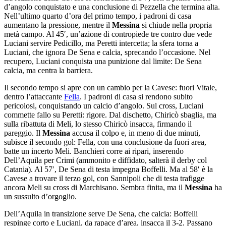
d’angolo conquistato e una conclusione di Pezzella che termina alta.
Nell’ultimo quarto d’ora del primo tempo, i padroni di casa
aumentano la pressione, mentre il
Messina
si chiude nella propria
metà campo. Al 45′, un’azione di contropiede tre contro due vede
Luciani servire Pedicillo, ma Peretti intercetta; la sfera torna a
Luciani, che ignora De Sena e calcia, sprecando l’occasione. Nel
recupero, Luciani conquista una punizione dal limite: De Sena
calcia, ma centra la barriera.
Il secondo tempo si apre con un cambio per la Cavese: fuori Vitale,
dentro l’attaccante
Fella
. I padroni di casa si rendono subito
pericolosi, conquistando un calcio d’angolo. Sul cross, Luciani
commette fallo su Peretti: rigore. Dal dischetto, Chiricò sbaglia, ma
sulla ribattuta di Meli, lo stesso Chiricò insacca, firmando il
pareggio. Il
Messina
accusa il colpo e, in meno di due minuti,
subisce il secondo gol: Fella, con una conclusione da fuori area,
batte un incerto Meli. Banchieri corre ai ripari, inserendo
Dell’Aquila per Crimi (ammonito e diffidato, salterà il derby col
Catania). Al 57′, De Sena di testa impegna Boffelli. Ma al 58′ è la
Cavese a trovare il terzo gol, con Sannipoli che di testa trafigge
ancora Meli su cross di Marchisano. Sembra finita, ma il
Messina
ha
un sussulto d’orgoglio.
Dell’Aquila in transizione serve De Sena, che calcia: Boffelli
respinge corto e Luciani, da rapace d’area, insacca il 3-2. Passano