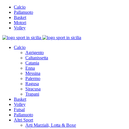
Calcio
Pallanuoto
Basket
Motori
Volley
Calcio
Agrigento
Caltanissetta
Catania
Enna
Messina
Palermo
Ragusa
Siracusa
Trapani
Basket
Volley
Futsal
Pallanuoto
Altri Sport
Arti Marziali, Lotta & Boxe