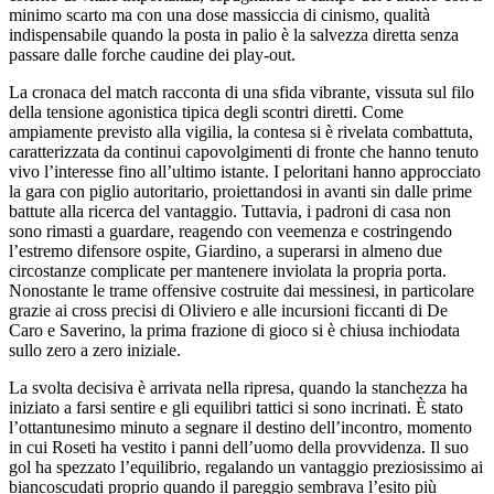
minimo scarto ma con una dose massiccia di cinismo, qualità
indispensabile quando la posta in palio è la salvezza diretta senza
passare dalle forche caudine dei play-out.
La cronaca del match racconta di una sfida vibrante, vissuta sul filo
della tensione agonistica tipica degli scontri diretti. Come
ampiamente previsto alla vigilia, la contesa si è rivelata combattuta,
caratterizzata da continui capovolgimenti di fronte che hanno tenuto
vivo l’interesse fino all’ultimo istante. I peloritani hanno approcciato
la gara con piglio autoritario, proiettandosi in avanti sin dalle prime
battute alla ricerca del vantaggio. Tuttavia, i padroni di casa non
sono rimasti a guardare, reagendo con veemenza e costringendo
l’estremo difensore ospite, Giardino, a superarsi in almeno due
circostanze complicate per mantenere inviolata la propria porta.
Nonostante le trame offensive costruite dai messinesi, in particolare
grazie ai cross precisi di Oliviero e alle incursioni ficcanti di De
Caro e Saverino, la prima frazione di gioco si è chiusa inchiodata
sullo zero a zero iniziale.
La svolta decisiva è arrivata nella ripresa, quando la stanchezza ha
iniziato a farsi sentire e gli equilibri tattici si sono incrinati. È stato
l’ottantunesimo minuto a segnare il destino dell’incontro, momento
in cui Roseti ha vestito i panni dell’uomo della provvidenza. Il suo
gol ha spezzato l’equilibrio, regalando un vantaggio preziosissimo ai
biancoscudati proprio quando il pareggio sembrava l’esito più