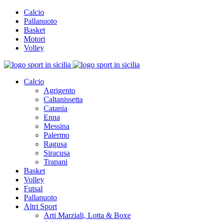
Calcio
Pallanuoto
Basket
Motori
Volley
Calcio
Agrigento
Caltanissetta
Catania
Enna
Messina
Palermo
Ragusa
Siracusa
Trapani
Basket
Volley
Futsal
Pallanuoto
Altri Sport
Arti Marziali, Lotta & Boxe