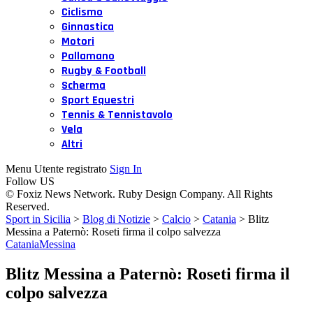
Ciclismo
Ginnastica
Motori
Pallamano
Rugby & Football
Scherma
Sport Equestri
Tennis & Tennistavolo
Vela
Altri
Menu Utente registrato
Sign In
Follow US
© Foxiz News Network. Ruby Design Company. All Rights
Reserved.
Sport in Sicilia
>
Blog di Notizie
>
Calcio
>
Catania
>
Blitz
Messina a Paternò: Roseti firma il colpo salvezza
Catania
Messina
Blitz Messina a Paternò: Roseti firma il
colpo salvezza