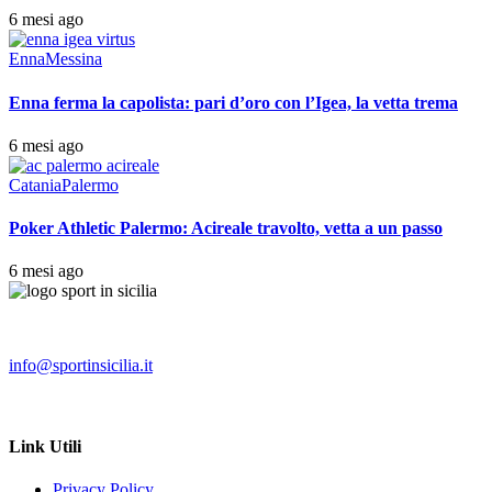
6 mesi ago
Enna
Messina
Enna ferma la capolista: pari d’oro con l’Igea, la vetta trema
6 mesi ago
Catania
Palermo
Poker Athletic Palermo: Acireale travolto, vetta a un passo
6 mesi ago
info@sportinsicilia.it
Link Utili
Privacy Policy