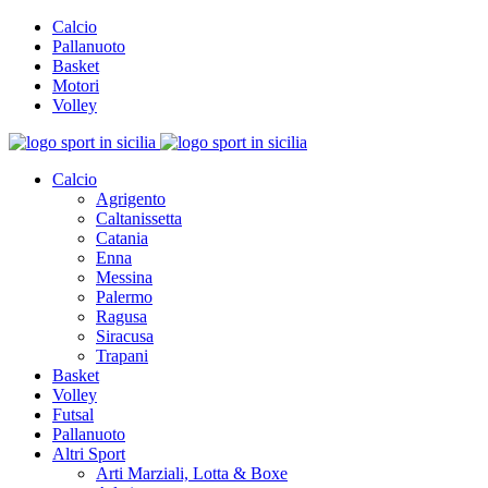
Calcio
Pallanuoto
Basket
Motori
Volley
Calcio
Agrigento
Caltanissetta
Catania
Enna
Messina
Palermo
Ragusa
Siracusa
Trapani
Basket
Volley
Futsal
Pallanuoto
Altri Sport
Arti Marziali, Lotta & Boxe