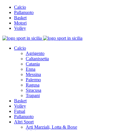
Calcio
Pallanuoto
Basket
Motori
Volley
Calcio
Agrigento
Caltanissetta
Catania
Enna
Messina
Palermo
Ragusa
Siracusa
Trapani
Basket
Volley
Futsal
Pallanuoto
Altri Sport
Arti Marziali, Lotta & Boxe