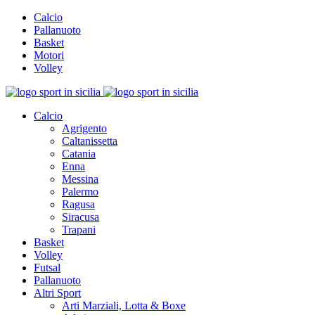
Calcio
Pallanuoto
Basket
Motori
Volley
Calcio
Agrigento
Caltanissetta
Catania
Enna
Messina
Palermo
Ragusa
Siracusa
Trapani
Basket
Volley
Futsal
Pallanuoto
Altri Sport
Arti Marziali, Lotta & Boxe