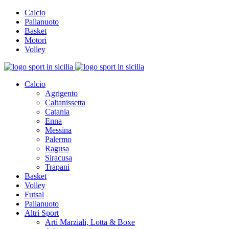
Calcio
Pallanuoto
Basket
Motori
Volley
Calcio
Agrigento
Caltanissetta
Catania
Enna
Messina
Palermo
Ragusa
Siracusa
Trapani
Basket
Volley
Futsal
Pallanuoto
Altri Sport
Arti Marziali, Lotta & Boxe