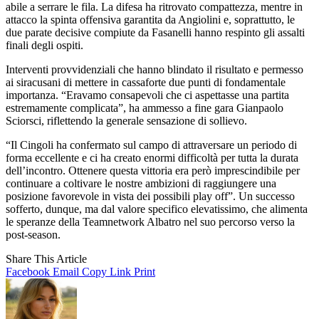
abile a serrare le fila. La difesa ha ritrovato compattezza, mentre in
attacco la spinta offensiva garantita da Angiolini e, soprattutto, le
due parate decisive compiute da Fasanelli hanno respinto gli assalti
finali degli ospiti.
Interventi provvidenziali che hanno blindato il risultato e permesso
ai siracusani di mettere in cassaforte due punti di fondamentale
importanza. “Eravamo consapevoli che ci aspettasse una partita
estremamente complicata”, ha ammesso a fine gara Gianpaolo
Sciorsci, riflettendo la generale sensazione di sollievo.
“Il Cingoli ha confermato sul campo di attraversare un periodo di
forma eccellente e ci ha creato enormi difficoltà per tutta la durata
dell’incontro. Ottenere questa vittoria era però imprescindibile per
continuare a coltivare le nostre ambizioni di raggiungere una
posizione favorevole in vista dei possibili play off”. Un successo
sofferto, dunque, ma dal valore specifico elevatissimo, che alimenta
le speranze della Teamnetwork Albatro nel suo percorso verso la
post-season.
Share This Article
Facebook
Email
Copy Link
Print