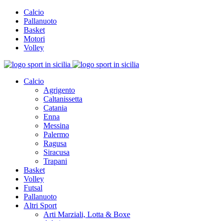
Calcio
Pallanuoto
Basket
Motori
Volley
Calcio
Agrigento
Caltanissetta
Catania
Enna
Messina
Palermo
Ragusa
Siracusa
Trapani
Basket
Volley
Futsal
Pallanuoto
Altri Sport
Arti Marziali, Lotta & Boxe