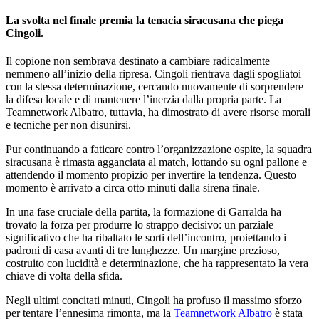
La svolta nel finale premia la tenacia siracusana che piega
Cingoli
.
Il copione non sembrava destinato a cambiare radicalmente
nemmeno all’inizio della ripresa. Cingoli rientrava dagli spogliatoi
con la stessa determinazione, cercando nuovamente di sorprendere
la difesa locale e di mantenere l’inerzia dalla propria parte. La
Teamnetwork Albatro, tuttavia, ha dimostrato di avere risorse morali
e tecniche per non disunirsi.
Pur continuando a faticare contro l’organizzazione ospite, la squadra
siracusana è rimasta agganciata al match, lottando su ogni pallone e
attendendo il momento propizio per invertire la tendenza. Questo
momento è arrivato a circa otto minuti dalla sirena finale.
In una fase cruciale della partita, la formazione di Garralda ha
trovato la forza per produrre lo strappo decisivo: un parziale
significativo che ha ribaltato le sorti dell’incontro, proiettando i
padroni di casa avanti di tre lunghezze. Un margine prezioso,
costruito con lucidità e determinazione, che ha rappresentato la vera
chiave di volta della sfida.
Negli ultimi concitati minuti, Cingoli ha profuso il massimo sforzo
per tentare l’ennesima rimonta, ma la
Teamnetwork Albatro
è stata