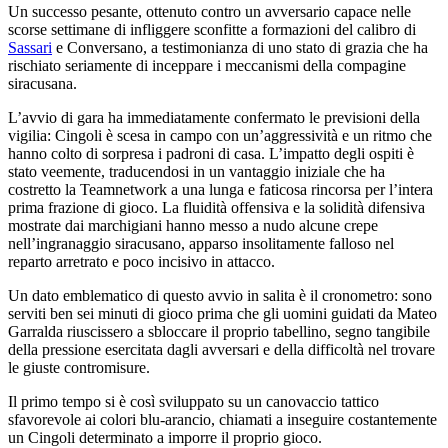
Un successo pesante, ottenuto contro un avversario capace nelle
scorse settimane di infliggere sconfitte a formazioni del calibro di
Sassari
e Conversano, a testimonianza di uno stato di grazia che ha
rischiato seriamente di inceppare i meccanismi della compagine
siracusana.
L’avvio di gara ha immediatamente confermato le previsioni della
vigilia: Cingoli è scesa in campo con un’aggressività e un ritmo che
hanno colto di sorpresa i padroni di casa. L’impatto degli ospiti è
stato veemente, traducendosi in un vantaggio iniziale che ha
costretto la Teamnetwork a una lunga e faticosa rincorsa per l’intera
prima frazione di gioco. La fluidità offensiva e la solidità difensiva
mostrate dai marchigiani hanno messo a nudo alcune crepe
nell’ingranaggio siracusano, apparso insolitamente falloso nel
reparto arretrato e poco incisivo in attacco.
Un dato emblematico di questo avvio in salita è il cronometro: sono
serviti ben sei minuti di gioco prima che gli uomini guidati da Mateo
Garralda riuscissero a sbloccare il proprio tabellino, segno tangibile
della pressione esercitata dagli avversari e della difficoltà nel trovare
le giuste contromisure.
Il primo tempo si è così sviluppato su un canovaccio tattico
sfavorevole ai colori blu-arancio, chiamati a inseguire costantemente
un Cingoli determinato a imporre il proprio gioco.