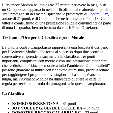
L’Avimecc Modica ha impiegato 77 minuti per avere la meglio su
un Campobasso apparso in netta difficoltà e mai realmente in partita.
Tra i protagonisti del match, spiccano le prestazioni di
Padura Diaz
,
autore di 21 punti, e di Chillemi, che ne ha messi a referto 13. Una
vittoria corale, frutto di una prestazione solida e convincente da parte
di tutta la squadra, ben orchestrata da coach Enzo Distefano.
Tre Punti d’Oro per la Classifica e per il Morale
La vittoria contro Campobasso rappresenta una boccata d’ossigeno
per l’Avimecc Modica, che torna al successo dopo due sconfitte
consecutive e riprende la sua marcia in classifica. Tre punti
importanti, conquistati con merito e con una prestazione autoritaria,
che restituiscono fiducia e morale a tutto l’ambiente. Ora i “Galletti”
possono guardare al futuro con rinnovato ottimismo, pronti a lottare
per raggiungere i propri obiettivi stagionali. La strada è ancora
lunga, ma l’Avimecc Modica ha dimostrato di avere le carte in
regola per recitare un ruolo da protagonista in questo campionato.
La Classifica
ROMEO SORRENTO NA
– 41 punti
JOY VOLLEY GIOIA DEL COLLE BA
– 34 punti
DOMOTEK REGGIO CALABRIA RC
– 32 punti