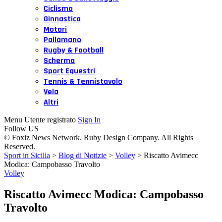
Ciclismo
Ginnastica
Motori
Pallamano
Rugby & Football
Scherma
Sport Equestri
Tennis & Tennistavolo
Vela
Altri
Menu Utente registrato
Sign In
Follow US
© Foxiz News Network. Ruby Design Company. All Rights
Reserved.
Sport in Sicilia
>
Blog di Notizie
>
Volley
>
Riscatto Avimecc
Modica: Campobasso Travolto
Volley
Riscatto Avimecc Modica: Campobasso
Travolto