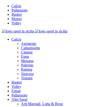
Calcio
Pallanuoto
Basket
Motori
Volley
Calcio
Agrigento
Caltanissetta
Catania
Enna
Messina
Palermo
Ragusa
Siracusa
Trapani
Basket
Volley
Futsal
Pallanuoto
Altri Sport
Arti Marziali, Lotta & Boxe