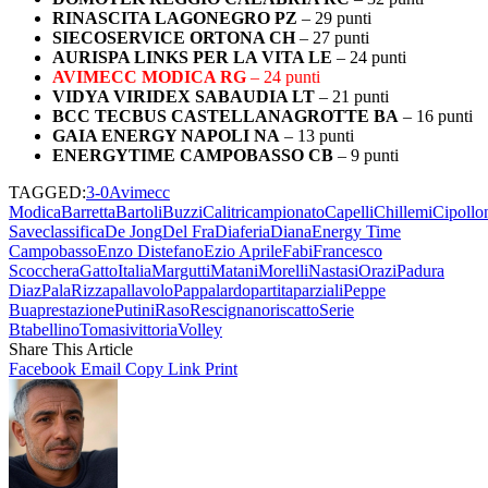
RINASCITA LAGONEGRO PZ
– 29 punti
SIECOSERVICE ORTONA CH
– 27 punti
AURISPA LINKS PER LA VITA LE
– 24 punti
AVIMECC MODICA RG
– 24 punti
VIDYA VIRIDEX SABAUDIA LT
– 21 punti
BCC TECBUS CASTELLANAGROTTE BA
– 16 punti
GAIA ENERGY NAPOLI NA
– 13 punti
ENERGYTIME CAMPOBASSO CB
– 9 punti
TAGGED:
3-0
Avimecc
Modica
Barretta
Bartoli
Buzzi
Calitri
campionato
Capelli
Chillemi
Cipollo
Save
classifica
De Jong
Del Fra
Diaferia
Diana
Energy Time
Campobasso
Enzo Distefano
Ezio Aprile
Fabi
Francesco
Scocchera
Gatto
Italia
Margutti
Matani
Morelli
Nastasi
Orazi
Padura
Diaz
PalaRizza
pallavolo
Pappalardo
partita
parziali
Peppe
Bua
prestazione
Putini
Raso
Rescignano
riscatto
Serie
B
tabellino
Tomasi
vittoria
Volley
Share This Article
Facebook
Email
Copy Link
Print