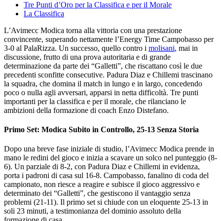
Tre Punti d’Oro per la Classifica e per il Morale
La Classifica
L’Avimecc Modica torna alla vittoria con una prestazione
convincente, superando nettamente l’Energy Time Campobasso per
3-0 al PalaRizza. Un successo, quello contro i
molisani
, mai in
discussione, frutto di una prova autoritaria e di grande
determinazione da parte dei “Galletti”, che riscattano così le due
precedenti sconfitte consecutive. Padura Diaz e Chillemi trascinano
la squadra, che domina il match in lungo e in largo, concedendo
poco o nulla agli avversari, apparsi in netta difficoltà. Tre punti
importanti per la classifica e per il morale, che rilanciano le
ambizioni della formazione di coach Enzo Distefano.
Primo Set: Modica Subito in Controllo, 25-13 Senza Storia
Dopo una breve fase iniziale di studio, l’Avimecc Modica prende in
mano le redini del gioco e inizia a scavare un solco nel punteggio (8-
6). Un parziale di 8-2, con Padura Diaz e Chillemi in evidenza,
porta i padroni di casa sul 16-8. Campobasso, fanalino di coda del
campionato, non riesce a reagire e subisce il gioco aggressivo e
determinato dei “Galletti”, che gestiscono il vantaggio senza
problemi (21-11). Il primo set si chiude con un eloquente 25-13 in
soli 23 minuti, a testimonianza del dominio assoluto della
formazione di casa.