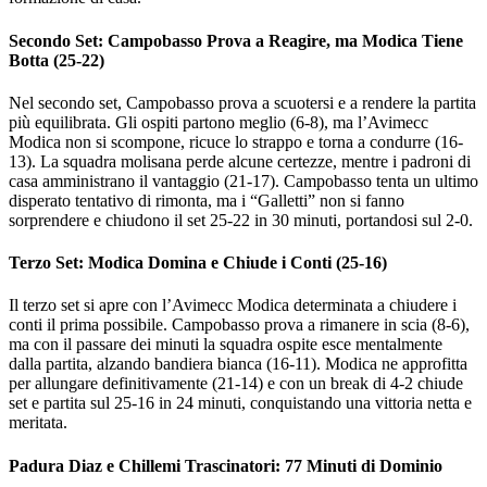
Secondo Set: Campobasso Prova a Reagire, ma Modica Tiene
Botta (25-22)
Nel secondo set, Campobasso prova a scuotersi e a rendere la partita
più equilibrata. Gli ospiti partono meglio (6-8), ma l’Avimecc
Modica non si scompone, ricuce lo strappo e torna a condurre (16-
13). La squadra molisana perde alcune certezze, mentre i padroni di
casa amministrano il vantaggio (21-17). Campobasso tenta un ultimo
disperato tentativo di rimonta, ma i “Galletti” non si fanno
sorprendere e chiudono il set 25-22 in 30 minuti, portandosi sul 2-0.
Terzo Set: Modica Domina e Chiude i Conti (25-16)
Il terzo set si apre con l’Avimecc Modica determinata a chiudere i
conti il prima possibile. Campobasso prova a rimanere in scia (8-6),
ma con il passare dei minuti la squadra ospite esce mentalmente
dalla partita, alzando bandiera bianca (16-11). Modica ne approfitta
per allungare definitivamente (21-14) e con un break di 4-2 chiude
set e partita sul 25-16 in 24 minuti, conquistando una vittoria netta e
meritata.
Padura Diaz e Chillemi Trascinatori: 77 Minuti di Dominio