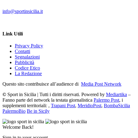
info@sportinsicilia.it
Link Utili
Privacy Policy
Contatti
Segnalazioni
Pubblicità
Codice Etico
La Redazione
Questo sito contribuisce all’audience di
Media Post Network
©
Sport in Sicilia | Tutti i diritti riservati. Powered by
Mediartika
–
Fanno parte del network la testata giornalistica
Palermo Post
, i
supplementi territoriali: ,
Trapani Post
,
MeridioPost
,
BombaSicilia
PalermoBio
Be in Sicily
Welcome Back!
Sign in to your account