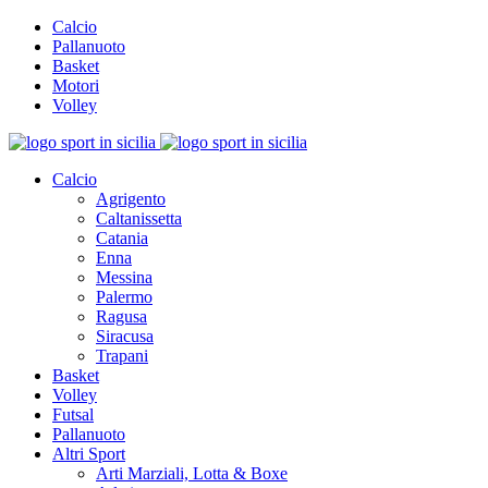
Calcio
Pallanuoto
Basket
Motori
Volley
Calcio
Agrigento
Caltanissetta
Catania
Enna
Messina
Palermo
Ragusa
Siracusa
Trapani
Basket
Volley
Futsal
Pallanuoto
Altri Sport
Arti Marziali, Lotta & Boxe