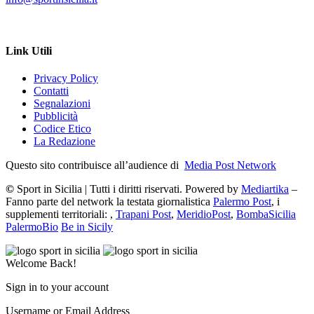
Link Utili
Privacy Policy
Contatti
Segnalazioni
Pubblicità
Codice Etico
La Redazione
Questo sito contribuisce all’audience di
Media Post Network
©
Sport in Sicilia | Tutti i diritti riservati. Powered by
Mediartika
–
Fanno parte del network la testata giornalistica
Palermo Post
, i
supplementi territoriali: ,
Trapani Post
,
MeridioPost
,
BombaSicilia
PalermoBio
Be in Sicily
Welcome Back!
Sign in to your account
Username or Email Address