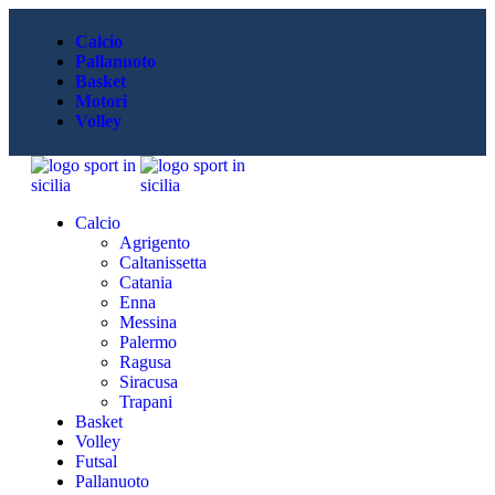
Calcio
Pallanuoto
Basket
Motori
Volley
Calcio
Agrigento
Caltanissetta
Catania
Enna
Messina
Palermo
Ragusa
Siracusa
Trapani
Basket
Volley
Futsal
Pallanuoto