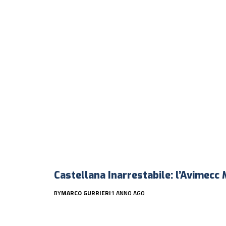
Castellana Inarrestabile: l’Avimecc 
BY
MARCO GURRIERI
1 ANNO AGO