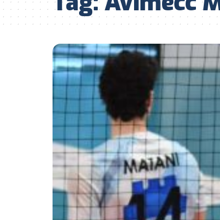
Tag:
Avimecc M