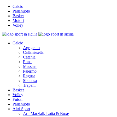
Calcio
Pallanuoto
Basket
Motori
Volley
Calcio
Agrigento
Caltanissetta
Catania
Enna
Messina
Palermo
Ragusa
Siracusa
Trapani
Basket
Volley
Futsal
Pallanuoto
Altri Sport
Arti Marziali, Lotta & Boxe