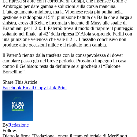
La ripresa si apre con i correttivi di Corapi, che inserisce Golfo e
Ambrogio per dare gamba e soluzioni sulla corsia mancina.
L’atteggiamento migliora, ma la Vibonese resta più pulita nella
gestione e raddoppia al 54’: punizione battuta da Balla che allarga a
sinistra, cross di Keita e incornata vincente di Musy alle spalle di
Branduani per il 2-0. Il Paternò trova il modo di riaprire il punteggio
soltanto nel finale: al 42’ della ripresa D’Aloia sorprende Ferilli con
una punizione velenosa che vale il 2-1. L’assalto conclusivo non
produce altre occasioni nitide e il risultato non cambia.
Il Paternò rientra dalla trasferta con la consapevolezza di dover
cambiare passo già nel breve periodo. Prossimo impegno in casa
contro il Gelbison: resta da definire se si giocherà al “Falcone-
Borsellino”.
Share This Article
Facebook
Email
Copy Link
Print
By
Redazione
Follow:
Dietro la firma "Redazione" opera il team editoriale di MeriSport