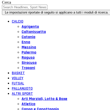
Cerca
CALCIO
Agrigento
Caltanissetta
Catania
Enna
Messina
Palermo
Ragusa
Siracusa
Trapani
BASKET
VOLLEY
FUTSAL
PALLANUOTO
ALTRI SPORT
Arti Marziali, Lotta & Boxe
Atletica
Canoa e Canottaggio