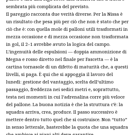
sembrata più complicata del previsto.
Il pareggio racconta due verità diverse. Per la Nissa è
un risultato che pesa più per ciò che non è stato che per
ciò che è: con quella mole di palloni utili trasformati in
mezza occasione e di mezza occasione non trasformata
in gol, il 2–1 avrebbe avuto la logica del campo.
L’ingenuità delle espulsioni — doppia ammonizione di
Megna e rosso diretto nel finale per Fascetta — è la
cartina tornasole di un difetto di maturità che, a questi
livelli, si paga. È qui che si appoggia il lavoro del
lunedì: gestione del vantaggio, scelta dell’ultimo
passaggio, freddezza nei sedici metri e, soprattutto,
testa nei momenti in cui l’adrenalina corre più veloce
del pallone. La buona notizia è che la struttura c’è: la
squadra arriva, crea, produce. Il passo successivo è
mettere dentro tutto quel che si costruisce. Non “tutto”
in senso letterale, basterebbe la quota che una squadra
che ambisce ai piani alti deve garantire.