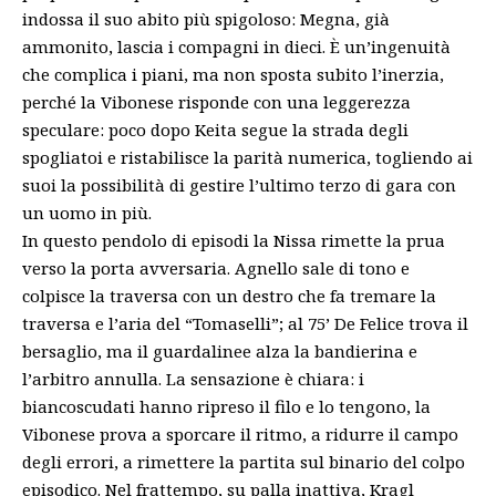
indossa il suo abito più spigoloso: Megna, già
ammonito, lascia i compagni in dieci. È un’ingenuità
che complica i piani, ma non sposta subito l’inerzia,
perché la Vibonese risponde con una leggerezza
speculare: poco dopo Keita segue la strada degli
spogliatoi e ristabilisce la parità numerica, togliendo ai
suoi la possibilità di gestire l’ultimo terzo di gara con
un uomo in più.
In questo pendolo di episodi la Nissa rimette la prua
verso la porta avversaria. Agnello sale di tono e
colpisce la traversa con un destro che fa tremare la
traversa e l’aria del “Tomaselli”; al 75’ De Felice trova il
bersaglio, ma il guardalinee alza la bandierina e
l’arbitro annulla. La sensazione è chiara: i
biancoscudati hanno ripreso il filo e lo tengono, la
Vibonese prova a sporcare il ritmo, a ridurre il campo
degli errori, a rimettere la partita sul binario del colpo
episodico. Nel frattempo, su palla inattiva, Kragl