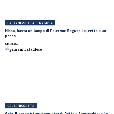
CALTANISSETTA
RAGUSA
Nissa, basta un lampo di Palermo: Ragusa ko, vetta a un
passo
6 MESI AGO
CALTANISSETTA
Gela, il derby è tuo: doppietta di Petta e Sancataldese ko