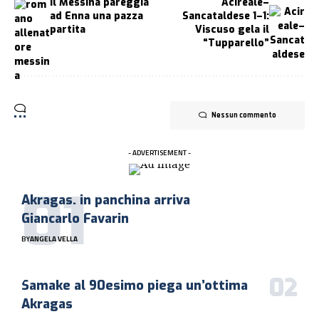
Il Messina pareggia
Acireale–
ad Enna una pazza
Sancataldese 1–1:
partita
Viscuso gela il
“Tupparello”
Nessun commento
- ADVERTISEMENT -
Akragas. in panchina arriva
Giancarlo Favarin
BY
ANGELA VELLA
Samake al 90esimo piega un’ottima
Akragas