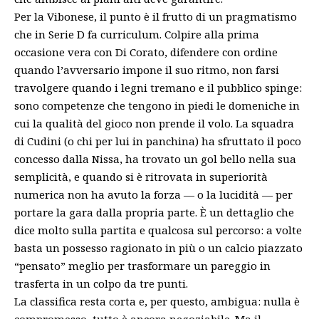
Per la Vibonese, il punto è il frutto di un pragmatismo
che in Serie D fa curriculum. Colpire alla prima
occasione vera con Di Corato, difendere con ordine
quando l’avversario impone il suo ritmo, non farsi
travolgere quando i legni tremano e il pubblico spinge:
sono competenze che tengono in piedi le domeniche in
cui la qualità del gioco non prende il volo. La squadra
di Cudini (o chi per lui in panchina) ha sfruttato il poco
concesso dalla Nissa, ha trovato un gol bello nella sua
semplicità, e quando si è ritrovata in superiorità
numerica non ha avuto la forza — o la lucidità — per
portare la gara dalla propria parte. È un dettaglio che
dice molto sulla partita e qualcosa sul percorso: a volte
basta un possesso ragionato in più o un calcio piazzato
“pensato” meglio per trasformare un pareggio in
trasferta in un colpo da tre punti.
La classifica resta corta e, per questo, ambigua: nulla è
compromesso, tutto è ancora negoziabile. Ma il