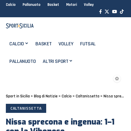
Calcio
Pallanuoto
Basket
Motori
Volley
CALCIO
BASKET
VOLLEY
FUTSAL
PALLANUOTO
ALTRI SPORT
Sport in Sicilia
>
Blog di Notizie
>
Calcio
>
Caltanissetta
>
Nissa sprecona e ingenua: 1–1 con la Vibonese
CALTANISSETTA
Nissa sprecona e ingenua: 1–1