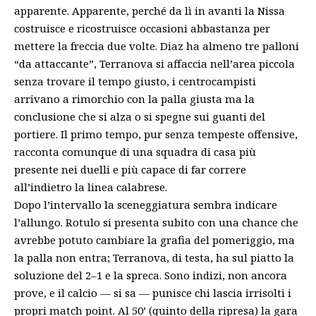
apparente. Apparente, perché da lì in avanti la Nissa
costruisce e ricostruisce occasioni abbastanza per
mettere la freccia due volte. Diaz ha almeno tre palloni
“da attaccante”, Terranova si affaccia nell’area piccola
senza trovare il tempo giusto, i centrocampisti
arrivano a rimorchio con la palla giusta ma la
conclusione che si alza o si spegne sui guanti del
portiere. Il primo tempo, pur senza tempeste offensive,
racconta comunque di una squadra di casa più
presente nei duelli e più capace di far correre
all’indietro la linea calabrese.
Dopo l’intervallo la sceneggiatura sembra indicare
l’allungo. Rotulo si presenta subito con una chance che
avrebbe potuto cambiare la grafia del pomeriggio, ma
la palla non entra; Terranova, di testa, ha sul piatto la
soluzione del 2–1 e la spreca. Sono indizi, non ancora
prove, e il calcio — si sa — punisce chi lascia irrisolti i
propri match point. Al 50’ (quinto della ripresa) la gara