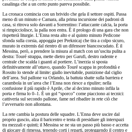
casalinga che a un certo punto pareva possibile.
La cronaca comincia con un brivido che gela il settore ospiti. Passa
meno di un minuto e Camara, alla prima incursione dei padroni di
casa, si ritrova solo davanti a Sorrentino: l’attaccante calcia, la porta
si rimpicciolisce, la palla non entra. È il prologo di una gara che non
rispetterà liturgie. L’Enna resta alto e al quinto minuto Pedicone
sfonda sulla corsia, appoggia per Preknicaj che tira a colpo sicuro,
murato in extremis dal rientro di un difensore biancoscudato. È il
Messina, però, a prendere la misura al match con un’uscita pulita a
destra: Touré strappa, mette dietro per Garufi, destro radente e
centrale che scalda i guanti al portiere. L’inerzia si sposta
definitivamente all’ottavo, quando Touré scappa in profondità e
Rossito lo stende al limite: giallo inevitabile, punizione dal ciglio
dell’area. Sul pallone va Orlando, la battuta sbatte sulla barriera e
carambola in un’area che l’Enna non riesce a ripulire; nella
confusione il più rapido è Aprile, che al decimo minuto infila la
porta e firma lo 0–1. È un gol “sporco” come piacciono ai tecnici:
cattiveria sul secondo pallone, fame nel ribadire in rete ciò che
l’avversario non allontana.
La rete cambia la postura delle squadre. L’Enna deve uscire dal
proprio guscio, alza il baricentro e tenta di presidiare gli interspazi
tra mezzali e quinti; il Messina se ne sta un passo più basso e accetta
di giocare di rimessa, tenendo corti i reparti, proteggendo il centro e