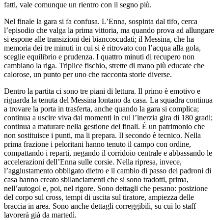
fatti, vale comunque un rientro con il segno più.
Nel finale la gara si fa confusa. L’Enna, sospinta dal tifo, cerca
l’episodio che valga la prima vittoria, ma quando prova ad allungare
si espone alle transizioni dei biancoscudati; il Messina, che ha
memoria dei tre minuti in cui si è ritrovato con l’acqua alla gola,
sceglie equilibrio e prudenza. I quattro minuti di recupero non
cambiano la riga. Triplice fischio, strette di mano più educate che
calorose, un punto per uno che racconta storie diverse.
Dentro la partita ci sono tre piani di lettura. Il primo è emotivo e
riguarda la tenuta del Messina lontano da casa. La squadra continua
a trovare la porta in trasferta, anche quando la gara si complica;
continua a uscire viva dai momenti in cui l’inerzia gira di 180 gradi;
continua a maturare nella gestione dei finali. È un patrimonio che
non sostituisce i punti, ma li prepara. Il secondo è tecnico. Nella
prima frazione i peloritani hanno tenuto il campo con ordine,
compattando i reparti, negando il corridoio centrale e abbassando le
accelerazioni dell’Enna sulle corsie. Nella ripresa, invece,
l’aggiustamento obbligato dietro e il cambio di passo dei padroni di
casa hanno creato sbilanciamenti che si sono tradotti, prima,
nell’autogol e, poi, nel rigore. Sono dettagli che pesano: posizione
del corpo sul cross, tempi di uscita sul tiratore, ampiezza delle
braccia in area. Sono anche dettagli correggibili, su cui lo staff
lavorerà già da martedì.