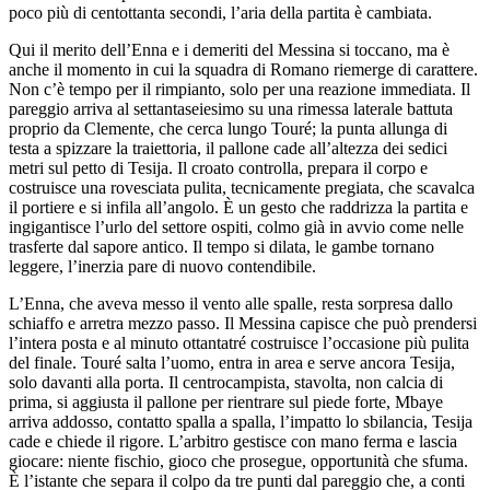
poco più di centottanta secondi, l’aria della partita è cambiata.
Qui il merito dell’Enna e i demeriti del Messina si toccano, ma è
anche il momento in cui la squadra di Romano riemerge di carattere.
Non c’è tempo per il rimpianto, solo per una reazione immediata. Il
pareggio arriva al settantaseiesimo su una rimessa laterale battuta
proprio da Clemente, che cerca lungo Touré; la punta allunga di
testa a spizzare la traiettoria, il pallone cade all’altezza dei sedici
metri sul petto di Tesija. Il croato controlla, prepara il corpo e
costruisce una rovesciata pulita, tecnicamente pregiata, che scavalca
il portiere e si infila all’angolo. È un gesto che raddrizza la partita e
ingigantisce l’urlo del settore ospiti, colmo già in avvio come nelle
trasferte dal sapore antico. Il tempo si dilata, le gambe tornano
leggere, l’inerzia pare di nuovo contendibile.
L’Enna, che aveva messo il vento alle spalle, resta sorpresa dallo
schiaffo e arretra mezzo passo. Il Messina capisce che può prendersi
l’intera posta e al minuto ottantatré costruisce l’occasione più pulita
del finale. Touré salta l’uomo, entra in area e serve ancora Tesija,
solo davanti alla porta. Il centrocampista, stavolta, non calcia di
prima, si aggiusta il pallone per rientrare sul piede forte, Mbaye
arriva addosso, contatto spalla a spalla, l’impatto lo sbilancia, Tesija
cade e chiede il rigore. L’arbitro gestisce con mano ferma e lascia
giocare: niente fischio, gioco che prosegue, opportunità che sfuma.
È l’istante che separa il colpo da tre punti dal pareggio che, a conti