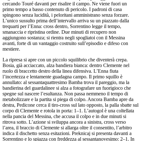
cercando Touré davanti per risalire il campo. Ne viene fuori un
primo tempo a basso contenuto di pericolo. I padroni di casa
spingono senza lucidità, i peloritani amministrano senza forzare.
L’unico sussulto prima dell’intervallo arriva su un piazzato dalla
trequarti per l’Enna: cross dentro, Sorrentino legge il tempo,
smanaccia e ripristina ordine. Due minuti di recupero non
aggiungono sostanza; si rientra negli spogliatoi con il Messina
avanti, forte di un vantaggio costruito sull’episodio e difeso con
mestiere.
La ripresa si apre con un piccolo squilibrio che diventerà crepa.
Bosia, già acciaccato, alza bandiera bianca: dentro Clemente nel
ruolo di braccetto destro della linea difensiva. L’Enna fiuta
l’incertezza e lentamente guadagna campo. Il primo squillo è
annullato: al sessantaquattresimo Bamba trova il pareggio, ma la
bandierina del guardalinee si alza a fotografare un fuorigioco che
spegne sul nascere l’esultanza. Non passa nemmeno il tempo di
metabolizzare e la partita si piega di colpo. Ancora Bamba apre da
destra, Pedicone cerca il tiro-cross sul lato opposto, la palla sbatte sul
corpo di Clemente e rotola in porta: 1–1. L’autogol è una coltellata
nella pancia del Messina, che accusa il colpo e in due minuti si
ritrova sotto. L’azione si sviluppa ancora a sinistra, cross verso
l’area, il braccio di Clemente si allarga oltre il consentito, l’arbitro
indica il dischetto senza esitazioni. Preknicaj si presenta davanti a
Sorrentino e lo spiazza con freddezza al sessantanovesimo: 2–1. In