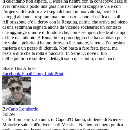
Il calendario non aspetta. Il Messina rientra con la consapevolezza di
aver rimesso a posto una gara che rischiava di scappare via e con
l’urgenza di trasformare i segnali buoni in una vittoria, perché i
pareggi aiutano a respirare ma non costruiscono classifica da soli.
All’orizzonte c’è il derby con la Reggina, partita che arriva nel pieno
di una settimana segnata anche da vicende societarie: un contesto
che aggiunge rumore di fondo e che, come sempre, chiede al campo
di fare da antidoto. A Enna, in un pomeriggio che ha cambiato pelle
tre volte, i peloritani hanno ritrovato il carattere, la rete all’ennesima
trasferta e un pezzo di identità. Non basta a fare festa piena, ma
basta a dire che la rotta è tracciata. In Serie D, dove il filo
dell’equilibrio è sottile e i dettagli sono quasi tutto, non è poco.
Share This Article
Facebook
Email
Copy Link
Print
By
Carlo Lombardo
Follow:
Carlo Lombardo, 25 anni, di Capo d'Orlando, studente di Scienze
Motorie e salute all'università di Messina. Nel tempo libero pratica
molti sport, ma la sua passione più grande è fare conoscere,