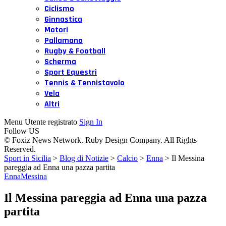
Ciclismo
Ginnastica
Motori
Pallamano
Rugby & Football
Scherma
Sport Equestri
Tennis & Tennistavolo
Vela
Altri
Menu Utente registrato
Sign In
Follow US
© Foxiz News Network. Ruby Design Company. All Rights
Reserved.
Sport in Sicilia
>
Blog di Notizie
>
Calcio
>
Enna
>
Il Messina
pareggia ad Enna una pazza partita
Enna
Messina
Il Messina pareggia ad Enna una pazza
partita