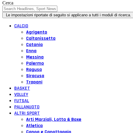
Cerca
CALCIO
Agrigento
Caltanissetta
Catania
Enna
Messina
Palermo
Ragusa
Siracusa
Trapani
BASKET
VOLLEY
FUTSAL
PALLANUOTO
ALTRI SPORT
Arti Marziali, Lotta & Boxe
Atletica
Canoa e Canottaggio