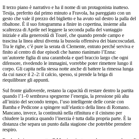
Il terzo piano è narrativo e ha il nome di un protagonista inatteso.
Tesija, preferito dal primo minuto a Fravola, ha pareggiato con un
gesto che vale il prezzo del biglietto e ha avuto sul destro la palla del
ribaltone. È il suo fotogramma a finire in copertina, insieme alla
scaltrezza di Aprile nel leggere la seconda palla del vantaggio
iniziale e alla generosità di Touré, che quando prende campo e
trascina la linea altrui diventa la bussola offensiva dei biancoscudati.
Tra le righe, c’è pure la serata di Clemente, entrato perché serviva e
finito al centro di due episodi che hanno rianimato l’Enna:
un’autorete figlia di una carambola e quel braccio largo che ogni
difensore, rivedendo le immagini, vorrebbe poter rimettere lungo il
corpo. Gli capita nella stessa notte anche di battere la rimessa lunga
da cui nasce il 2–2: il calcio, spesso, si prende la briga di
riequilibrare gli appunti.
Sul fronte gialloverde, restano la capacità di restare dentro la partita
quando l’1–0 sembrava spegnerne l’energia, la pressione più alta
all’inizio del secondo tempo, l’uso intelligente delle corsie con
Bamba e Pedicone a spingere sull’elastico della linea di Romano.
Mancano, invece, la continuità nella rifinitura e il cinismo per
chiudere la pratica quando l’inerzia è tutta dalla propria parte. È la
distanza che separa un punto dalla stagione che potrebbe prendere
respiro.