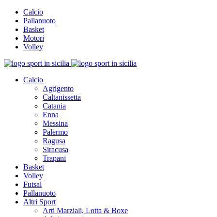
Calcio
Pallanuoto
Basket
Motori
Volley
Calcio
Agrigento
Caltanissetta
Catania
Enna
Messina
Palermo
Ragusa
Siracusa
Trapani
Basket
Volley
Futsal
Pallanuoto
Altri Sport
Arti Marziali, Lotta & Boxe