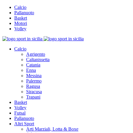
Calcio
Pallanuoto
Basket
Motori
Volley
Calcio
Agrigento
Caltanissetta
Catania
Enna
Messina
Palermo
Ragusa
Siracusa
Trapani
Basket
Volley
Futsal
Pallanuoto
Altri Sport
Arti Marziali, Lotta & Boxe