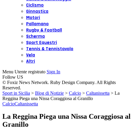
Ciclismo
Ginnastica
Motori
Pallamano
Rugby & Football
Scherma
Sport Equestri
Tennis & Tennistavolo
Vela
Altri
Menu Utente registrato
Sign In
Follow US
© Foxiz News Network. Ruby Design Company. All Rights
Reserved.
Sport in Sicilia
>
Blog di Notizie
>
Calcio
>
Caltanissetta
>
La
Reggina Piega una Nissa Coraggiosa al Granillo
Calcio
Caltanissetta
La Reggina Piega una Nissa Coraggiosa al
Granillo