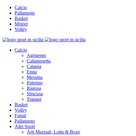
Calcio
Pallanuoto
Basket
Motori
Volley
Calcio
Agrigento
Caltanissetta
Catania
Enna
Messina
Palermo
Ragusa
Siracusa
Trapani
Basket
Volley
Futsal
Pallanuoto
Altri Sport
Arti Marziali, Lotta & Boxe