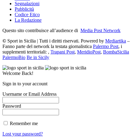
Segnalazioni
Pubblicità
Codice Etico
La Redazione
Questo sito contribuisce all’audience di
Media Post Network
©
Sport in Sicilia | Tutti i diritti riservati. Powered by
Mediartika
–
Fanno parte del network la testata giornalistica
Palermo Post
, i
supplementi territoriali: ,
Trapani Post
,
MeridioPost
,
BombaSicilia
PalermoBio
Be in Sicily
Welcome Back!
Sign in to your account
Username or Email Address
Password
Remember me
Lost your password?