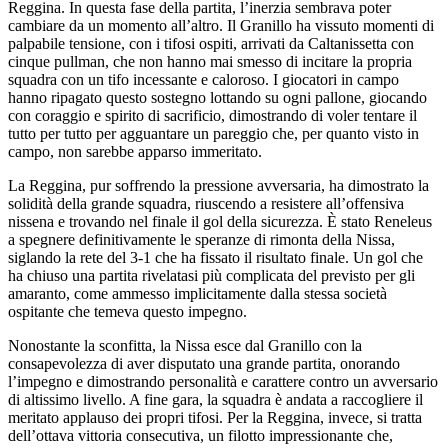
Reggina. In questa fase della partita, l’inerzia sembrava poter
cambiare da un momento all’altro. Il Granillo ha vissuto momenti di
palpabile tensione, con i tifosi ospiti, arrivati da Caltanissetta con
cinque pullman, che non hanno mai smesso di incitare la propria
squadra con un tifo incessante e caloroso. I giocatori in campo
hanno ripagato questo sostegno lottando su ogni pallone, giocando
con coraggio e spirito di sacrificio, dimostrando di voler tentare il
tutto per tutto per agguantare un pareggio che, per quanto visto in
campo, non sarebbe apparso immeritato.
La Reggina, pur soffrendo la pressione avversaria, ha dimostrato la
solidità della grande squadra, riuscendo a resistere all’offensiva
nissena e trovando nel finale il gol della sicurezza. È stato Reneleus
a spegnere definitivamente le speranze di rimonta della Nissa,
siglando la rete del 3-1 che ha fissato il risultato finale. Un gol che
ha chiuso una partita rivelatasi più complicata del previsto per gli
amaranto, come ammesso implicitamente dalla stessa società
ospitante che temeva questo impegno.
Nonostante la sconfitta, la Nissa esce dal Granillo con la
consapevolezza di aver disputato una grande partita, onorando
l’impegno e dimostrando personalità e carattere contro un avversario
di altissimo livello. A fine gara, la squadra è andata a raccogliere il
meritato applauso dei propri tifosi. Per la Reggina, invece, si tratta
dell’ottava vittoria consecutiva, un filotto impressionante che,