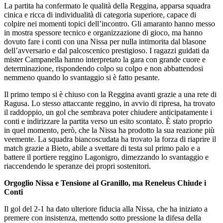
La partita ha confermato le qualità della Reggina, apparsa squadra
cinica e ricca di individualità di categoria superiore, capace di
colpire nei momenti topici dell’incontro. Gli amaranto hanno messo
in mostra spessore tecnico e organizzazione di gioco, ma hanno
dovuto fare i conti con una Nissa per nulla intimorita dal blasone
dell’avversario e dal palcoscenico prestigioso. I ragazzi guidati da
mister Campanella hanno interpretato la gara con grande cuore e
determinazione, rispondendo colpo su colpo e non abbattendosi
nemmeno quando lo svantaggio si è fatto pesante.
Il primo tempo si è chiuso con la Reggina avanti grazie a una rete di
Ragusa. Lo stesso attaccante reggino, in avvio di ripresa, ha trovato
il raddoppio, un gol che sembrava poter chiudere anticipatamente i
conti e indirizzare la partita verso un esito scontato. È stato proprio
in quel momento, però, che la Nissa ha prodotto la sua reazione più
veemente. La squadra biancoscudata ha trovato la forza di riaprire il
match grazie a Bieto, abile a svettare di testa sul primo palo e a
battere il portiere reggino Lagonigro, dimezzando lo svantaggio e
riaccendendo le speranze dei propri sostenitori.
Orgoglio Nissa e Tensione al Granillo, ma Reneleus Chiude i
Conti
Il gol del 2-1 ha dato ulteriore fiducia alla Nissa, che ha iniziato a
premere con insistenza, mettendo sotto pressione la difesa della