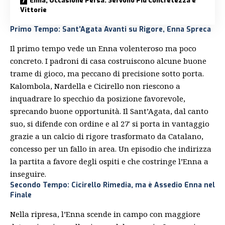
Enna, Occasione Persa. Servono Più Concretezza e
Vittorie
Primo Tempo: Sant’Agata Avanti su Rigore, Enna Spreca
Il primo tempo vede un Enna volenteroso ma poco
concreto. I padroni di casa costruiscono alcune buone
trame di gioco, ma peccano di precisione sotto porta.
Kalombola, Nardella e Cicirello non riescono a
inquadrare lo specchio da posizione favorevole,
sprecando buone opportunità. Il Sant’Agata, dal canto
suo, si difende con ordine e al 27′ si porta in vantaggio
grazie a un calcio di rigore trasformato da
Catalano
,
concesso per un fallo in area. Un episodio che indirizza
la partita a favore degli ospiti e che costringe l’Enna a
inseguire.
Secondo Tempo: Cicirello Rimedia, ma è Assedio Enna nel
Finale
Nella ripresa, l’Enna scende in campo con maggiore