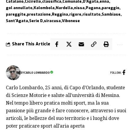
Catalano
Cicirello
classifica
Comunale
D'Agata
enna
gol annullato
Kalombola
Nardella
nissa
Pagana
pareggio
pareggite
prestazione
Reggina
rigore
risultato
Sambiase
Sant'Agata
Serie D
siracusa
Vibonese
Share This Article
FOLLOW:
BY
CARLO LOMBARDO
Carlo Lombardo, 25 anni, di Capo d'Orlando, studente
di Scienze Motorie e salute all'università di Messina.
Nel tempo libero pratica molti sport, ma la sua
passione più grande è fare conoscere, attraverso i suoi
articoli, le bellezze del suo territorio e i luoghi dove
poter praticare sport all'aria aperta