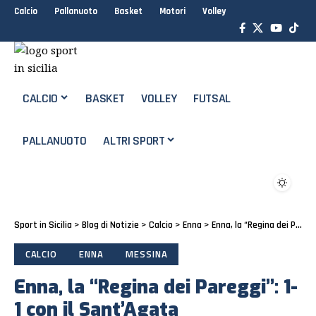
Calcio
Pallanuoto
Basket
Motori
Volley
CALCIO
BASKET
VOLLEY
FUTSAL
PALLANUOTO
ALTRI SPORT
Sport in Sicilia
>
Blog di Notizie
>
Calcio
>
Enna
>
Enna, la “Regina dei Pareggi”: 1-1 con il Sant’Agata
CALCIO
ENNA
MESSINA
Enna, la “Regina dei Pareggi”: 1-
1 con il Sant’Agata