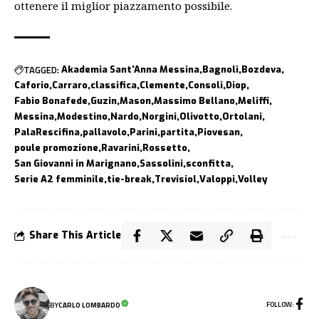
ottenere il miglior piazzamento possibile.
TAGGED:
Akademia Sant'Anna Messina
Bagnoli
Bozdeva
Caforio
Carraro
classifica
Clemente
Consoli
Diop
Fabio Bonafede
Guzin
Mason
Massimo Bellano
Meliffi
Messina
Modestino
Nardo
Norgini
Olivotto
Ortolani
PalaRescifina
pallavolo
Parini
partita
Piovesan
poule promozione
Ravarini
Rossetto
San Giovanni in Marignano
Sassolini
sconfitta
Serie A2 femminile
tie-break
Trevisiol
Valoppi
Volley
Share This Article
FOLLOW:
BY
CARLO LOMBARDO