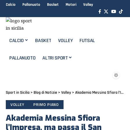
Calcio
Pallanuoto
Basket
Motori
Volley
CALCIO
BASKET
VOLLEY
FUTSAL
PALLANUOTO
ALTRI SPORT
Sport in Sicilia
>
Blog di Notizie
>
Volley
>
Akademia Messina Sfiora l’Impresa, ma passa il San Giovanni
VOLLEY
PRIMO PIANO
Akademia Messina Sfiora
l’Impresa, ma passa il San