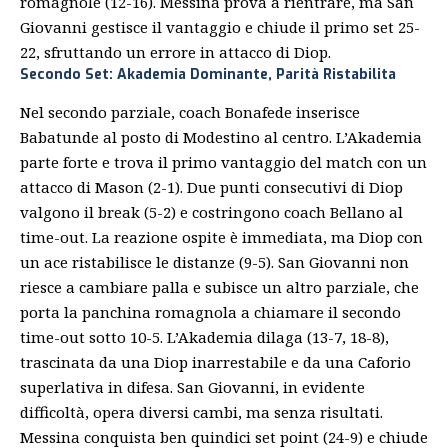
romagnole (12-16). Messina prova a rientrare, ma San
Giovanni gestisce il vantaggio e chiude il primo set 25-
22, sfruttando un errore in attacco di Diop.
Secondo Set: Akademia Dominante, Parità Ristabilita
Nel secondo parziale, coach Bonafede inserisce
Babatunde al posto di Modestino al centro. L’Akademia
parte forte e trova il primo vantaggio del match con un
attacco di Mason (2-1). Due punti consecutivi di Diop
valgono il break (5-2) e costringono coach Bellano al
time-out
. La reazione ospite è immediata, ma Diop con
un ace ristabilisce le distanze (9-5). San Giovanni non
riesce a cambiare palla e subisce un altro parziale, che
porta la panchina romagnola a chiamare il secondo
time-out sotto 10-5. L’Akademia dilaga (13-7, 18-8),
trascinata da una Diop inarrestabile e da una Caforio
superlativa in difesa. San Giovanni, in evidente
difficoltà, opera diversi cambi, ma senza risultati.
Messina conquista ben quindici set point (24-9) e chiude