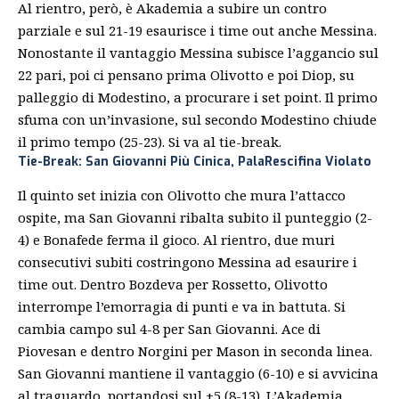
Al rientro, però, è Akademia a subire un contro
parziale e sul 21-19 esaurisce i time out anche Messina.
Nonostante il vantaggio Messina subisce l’aggancio sul
22 pari, poi ci pensano prima Olivotto e poi Diop, su
palleggio di Modestino, a procurare i set point. Il primo
sfuma con un’invasione, sul secondo Modestino chiude
il primo tempo (25-23). Si va al tie-break.
Tie-Break: San Giovanni Più Cinica, PalaRescifina Violato
Il quinto set inizia con Olivotto che mura l’attacco
ospite, ma San Giovanni ribalta subito il punteggio (2-
4) e Bonafede ferma il gioco. Al rientro, due muri
consecutivi subiti costringono Messina ad esaurire i
time out. Dentro Bozdeva per Rossetto, Olivotto
interrompe l’emorragia di punti e va in battuta. Si
cambia campo sul 4-8 per San Giovanni. Ace di
Piovesan e dentro Norgini per Mason in seconda linea.
San Giovanni mantiene il vantaggio (6-10) e si avvicina
al traguardo, portandosi sul +5 (8-13). L’Akademia