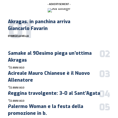
- ADVERTISEMENT -
Akragas. in panchina arriva
Giancarlo Favarin
BY
ANGELA VELLA
Samake al 90esimo piega un’ottima
Akragas
2 ANNI AGO
Acireale Mauro Chianese è il Nuovo
Allenatore
2 ANNI AGO
Reggina travolgente: 3-0 al Sant’Agata
2 ANNI AGO
Palermo Woman e la festa della
promozione in b.