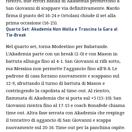
rientro, due errori banali di Akademia permettono a
San Giovanni di scappare via definitivamente. Nardo
firma il punto del 16-24 e Ortolani chiude il set alla
prima occasione (16-25).
Quarto Set: Akademia Non Molla e Trascina la Gara al
Tie-Break
Nel quarto set, torna Modestino per Babatunde.
L’Akademia parte con un break (2-0) e con Mason in
battuta allunga fino al 4-1. San Giovanni si rifà sotto,
ma Messina non permette l’aggancio fino all’8-8. Le
padrone di casa forzano nuovamente e scappano sul
12-9, sfruttando il turno di battuta di Mason e
costringendo la capolista al time-out. Al rientro,
fiammata di Akademia che si porta sul +5 (15-10). San
Giovanni rientra fino al 17-15 e coach Bonafede chiama
time out. Altra fase serrata con Akademia che respinge
il tentativo di aggancio di San Giovanni e scappa
nuovamente sul 20-16. Time out per la panchina ospite.