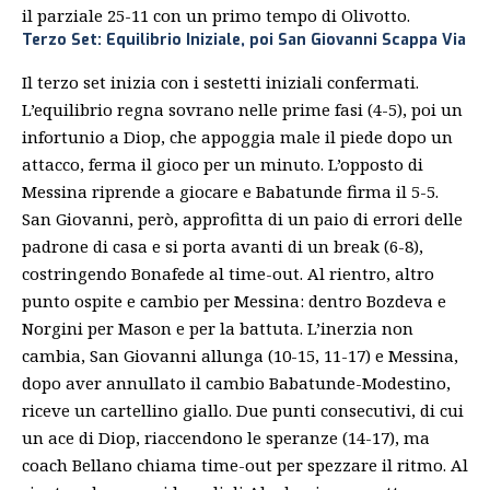
il parziale 25-11 con un primo tempo di Olivotto.
Terzo Set: Equilibrio Iniziale, poi San Giovanni Scappa Via
Il terzo set inizia con i sestetti iniziali confermati.
L’equilibrio regna sovrano nelle prime fasi (4-5), poi un
infortunio a Diop, che appoggia male il piede dopo un
attacco, ferma il gioco per un minuto. L’opposto di
Messina riprende a giocare e Babatunde firma il 5-5.
San Giovanni, però, approfitta di un paio di errori delle
padrone di casa e si porta avanti di un break (6-8),
costringendo Bonafede al time-out. Al rientro, altro
punto ospite e cambio per Messina: dentro Bozdeva e
Norgini per Mason e per la battuta. L’inerzia non
cambia, San Giovanni allunga (10-15, 11-17) e Messina,
dopo aver annullato il cambio Babatunde-Modestino,
riceve un cartellino giallo. Due punti consecutivi, di cui
un ace di Diop, riaccendono le speranze (14-17), ma
coach Bellano chiama time-out per spezzare il ritmo. Al