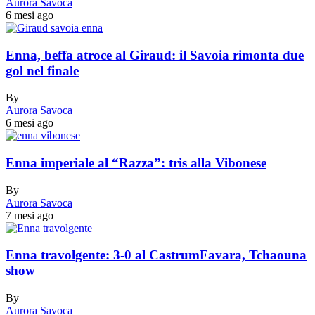
Aurora Savoca
6 mesi ago
Enna, beffa atroce al Giraud: il Savoia rimonta due
gol nel finale
By
Aurora Savoca
6 mesi ago
Enna imperiale al “Razza”: tris alla Vibonese
By
Aurora Savoca
7 mesi ago
Enna travolgente: 3-0 al CastrumFavara, Tchaouna
show
By
Aurora Savoca