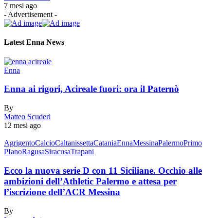
7 mesi ago
- Advertisement -
Latest Enna News
Enna
Enna ai rigori, Acireale fuori: ora il Paternò
By
Matteo Scuderi
12 mesi ago
Agrigento
Calcio
Caltanissetta
Catania
Enna
Messina
Palermo
Primo
PIano
Ragusa
Siracusa
Trapani
Ecco la nuova serie D con 11 Siciliane. Occhio alle
ambizioni dell’Athletic Palermo e attesa per
l’iscrizione dell’ACR Messina
By