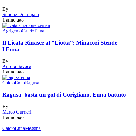
By
Simone Di Trapani
1 anno ago
Agrigento
Calcio
Enna
Il Licata Rinasce al “Liotta”: Minacori Stende
l’Enna
By
Aurora Savoca
1 anno ago
Calcio
Enna
Ragusa
Ragusa, basta un gol di Corigliano, Enna battuto
By
Marco Gurrieri
1 anno ago
Calcio
Enna
Messina