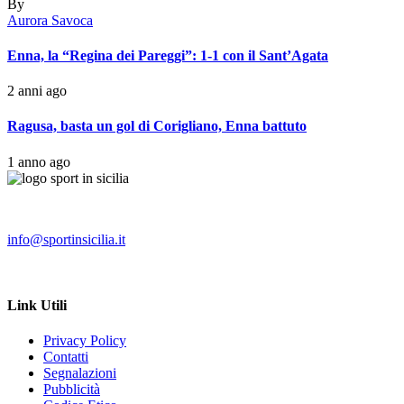
By
Aurora Savoca
Enna, la “Regina dei Pareggi”: 1-1 con il Sant’Agata
2 anni ago
Ragusa, basta un gol di Corigliano, Enna battuto
1 anno ago
info@sportinsicilia.it
Link Utili
Privacy Policy
Contatti
Segnalazioni
Pubblicità