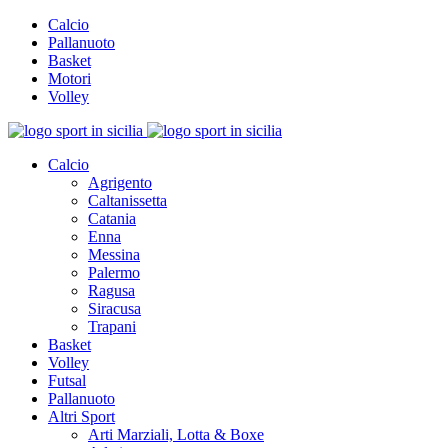
Calcio
Pallanuoto
Basket
Motori
Volley
Calcio
Agrigento
Caltanissetta
Catania
Enna
Messina
Palermo
Ragusa
Siracusa
Trapani
Basket
Volley
Futsal
Pallanuoto
Altri Sport
Arti Marziali, Lotta & Boxe