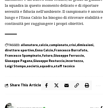
la squadra in questo momento delicato e di riportare
serenità e fiducia nell’ambiente. Il campionato è ancora
lungo e l’Enna Calcio ha bisogno di ritrovare stabilità e
continuità per raggiungere i propri obiettivi.
TAGGED:
allenatore
calcio
campionato
crisi
dimissioni
direttore sportivo
Enna Calcio
Francesco Burrafato
Francesco Spampinato
futuro
Giuseppe Ferruccio
Giuseppe Pagana
Giuseppe Restuccia
incertezza
Luigi Stompo
società
squadra
staff tecnico
Share This Article