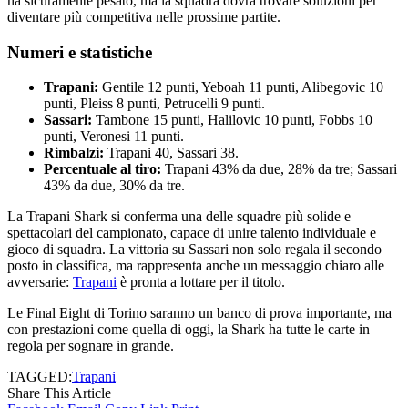
ha sicuramente pesato, ma la squadra dovrà trovare soluzioni per
diventare più competitiva nelle prossime partite.
Numeri e statistiche
Trapani:
Gentile 12 punti, Yeboah 11 punti, Alibegovic 10
punti, Pleiss 8 punti, Petrucelli 9 punti.
Sassari:
Tambone 15 punti, Halilovic 10 punti, Fobbs 10
punti, Veronesi 11 punti.
Rimbalzi:
Trapani 40, Sassari 38.
Percentuale al tiro:
Trapani 43% da due, 28% da tre; Sassari
43% da due, 30% da tre.
La Trapani Shark si conferma una delle squadre più solide e
spettacolari del campionato, capace di unire talento individuale e
gioco di squadra. La vittoria su Sassari non solo regala il secondo
posto in classifica, ma rappresenta anche un messaggio chiaro alle
avversarie:
Trapani
è pronta a lottare per il titolo.
Le Final Eight di Torino saranno un banco di prova importante, ma
con prestazioni come quella di oggi, la Shark ha tutte le carte in
regola per sognare in grande.
TAGGED:
Trapani
Share This Article