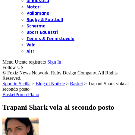
Ginnastica
Motori
Pallamano
Rugby & Football
Scherma
Sport Equestri
Tennis & Tennistavolo
Vela
Altri
Menu Utente registrato
Sign In
Follow US
© Foxiz News Network. Ruby Design Company. All Rights
Reserved.
Sport in Sicilia
>
Blog di Notizie
>
Basket
>
Trapani Shark vola al
secondo posto
Basket
Primo PIano
Trapani Shark vola al secondo posto