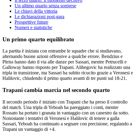
Il terzo quarto: il momento decisivo
Un ultimo quarto senza sorprese
Le chiavi della vittoria
Le dichiarazioni post-gara
Prospettive future
Numeri e statistiche
Un primo quarto equilibrato
La partita è iniziata con entrambe le squadre che si studiavano,
alternando buone azioni offensive a qualche errore. Bendzius e
Pleiss hanno dato il via alle danze per Sassari, mentre Petrucelli e
Galloway hanno risposto per Trapani. Alibegovic ha realizzato una
tripla in transizione, ma Sassari ha subito ricucito grazie a Veronesi e
Halilovic, chiudendo il primo quarto avanti di tre punti sul 18-21.
Trapani cambia marcia nel secondo quarto
Il secondo periodo è iniziato con Trapani che ha preso il controllo
del match. Una tripla di Yeboah ha pareggiato i conti, mentre
Rossato ha portato i granata in vantaggio con un canestro da sotto.
Nonostante i tentativi di Veronesi e Halilovic di tenere a galla
Sassari, Yeboah ha continuato a segnare con precisione, regalando a
Trapani un vantaggio di +4.