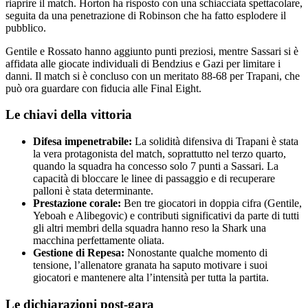
riaprire il match. Horton ha risposto con una schiacciata spettacolare,
seguita da una penetrazione di Robinson che ha fatto esplodere il
pubblico.
Gentile e Rossato hanno aggiunto punti preziosi, mentre Sassari si è
affidata alle giocate individuali di Bendzius e Gazi per limitare i
danni. Il match si è concluso con un meritato 88-68 per Trapani, che
può ora guardare con fiducia alle Final Eight.
Le chiavi della vittoria
Difesa impenetrabile:
La solidità difensiva di Trapani è stata
la vera protagonista del match, soprattutto nel terzo quarto,
quando la squadra ha concesso solo 7 punti a Sassari. La
capacità di bloccare le linee di passaggio e di recuperare
palloni è stata determinante.
Prestazione corale:
Ben tre giocatori in doppia cifra (Gentile,
Yeboah e Alibegovic) e contributi significativi da parte di tutti
gli altri membri della squadra hanno reso la Shark una
macchina perfettamente oliata.
Gestione di Repesa:
Nonostante qualche momento di
tensione, l’allenatore granata ha saputo motivare i suoi
giocatori e mantenere alta l’intensità per tutta la partita.
Le dichiarazioni post-gara