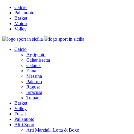
Calcio
Pallanuoto
Basket
Motori
Volley
Calcio
Agrigento
Caltanissetta
Catania
Enna
Messina
Palermo
Ragusa
Siracusa
Trapani
Basket
Volley
Futsal
Pallanuoto
Altri Sport
Arti Marziali, Lotta & Boxe