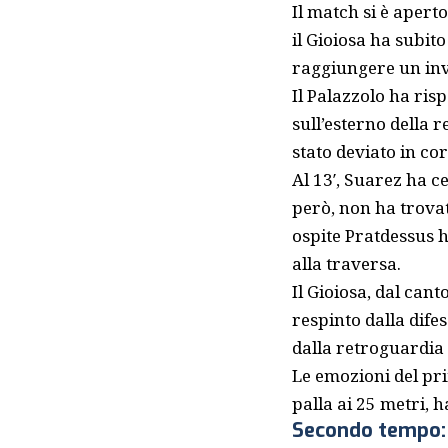
Il match si è aper
il Gioiosa ha subit
raggiungere un invi
Il Palazzolo ha ris
sull’esterno della r
stato deviato in co
Al 13′, Suarez ha c
però, non ha trovat
ospite Pratdessus h
alla traversa.
Il Gioiosa, dal cant
respinto dalla dife
dalla retroguardia 
Le emozioni del pr
palla ai 25 metri, 
Secondo tempo: 