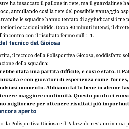
ustre ha insaccato il pallone in rete, ma il guardalinee h
ioco, annullando così la rete del possibile vantaggio ospi
entrambe le squadre hanno tentato di aggiudicarsi i tre 
teriori occasioni nitide. Dopo 90 minuti intensi, il diret
ll’incontro con il risultato fermo sull’1-1.
del tecnico del Gioiosa
tita, il tecnico della Polisportiva Gioiosa, soddisfatto so
azione della squadra:
bbe stata una partita difficile, e così è stato. Il P
izzata e con giocatori di esperienza come Torres,
qualsiasi momento. Abbiamo fatto bene in alcune fa
enere maggiore continuità. Questo punto ci conse
o migliorare per ottenere risultati più important
ancora aperto
, la Polisportiva Gioiosa e il Palazzolo restano in una p