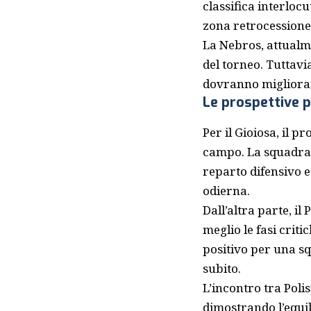
classifica interloc
zona retrocessione
La Nebros, attualme
del torneo. Tuttavi
dovranno migliorare
Le prospettive p
Per il Gioiosa, il 
campo. La squadra d
reparto difensivo e
odierna.
Dall’altra parte, il
meglio le fasi crit
positivo per una s
subito.
L’incontro tra Poli
dimostrando l’equil