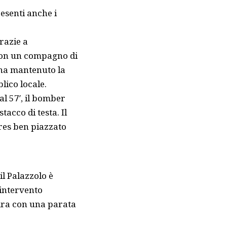
resenti anche i
grazie a
con un compagno di
 ha mantenuto la
lico locale.
al 57′, il bomber
acco di testa. Il
rres ben piazzato
il Palazzolo è
 intervento
adra con una parata