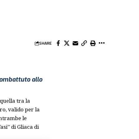
SHARE
 combattuto allo
quella tra la
ro, valido per la
entrambe le
si” di Gliaca di