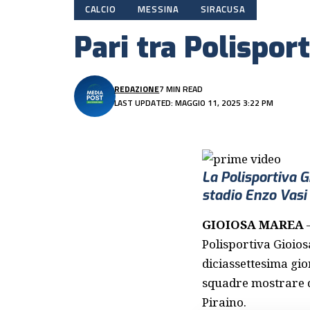
CALCIO
MESSINA
SIRACUSA
Pari tra Polispor
REDAZIONE
7 MIN READ
LAST UPDATED: MAGGIO 11, 2025 3:22 PM
La Polisportiva G
stadio Enzo Vasi
GIOIOSA MAREA
–
Polisportiva Gioios
diciassettesima gi
squadre mostrare de
Piraino.