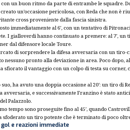
to con un buon ritmo da parte di entrambe le squadre. D
o creato un’occasione pericolosa, con Reda che non è riu
tante cross proveniente dalla fascia sinistra.
posto immediatamente al 6′, con un tentativo di Pitronaci
ete. I gialloverdi hanno continuato a premere: al 7′, un t
rner dal difensore locale Toure.
ercato di sorprendere la difesa avversaria con un tiro-c
o nessuno pronto alla deviazione in area. Poco dopo, al 1
a sfiorato il vantaggio con un colpo di testa su corner, 
o suo, ha avuto una doppia occasione al 20′: un tiro di Re
sa avversaria, e successivamente Franzino è stato antici
del Palazzolo.
imo tempo sono proseguite fino al 45′, quando Castrovil
ha sfoderato un tiro potente che è terminato di poco oltr
gol e reazioni immediate