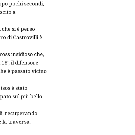
opo pochi secondi,
scito a
 che si è perso
iro di
Castrovilli
è
ross insidioso che,
8′, il difensore
che è passato vicino
tsos è stato
pato sul più bello
li, recuperando
e la traversa.