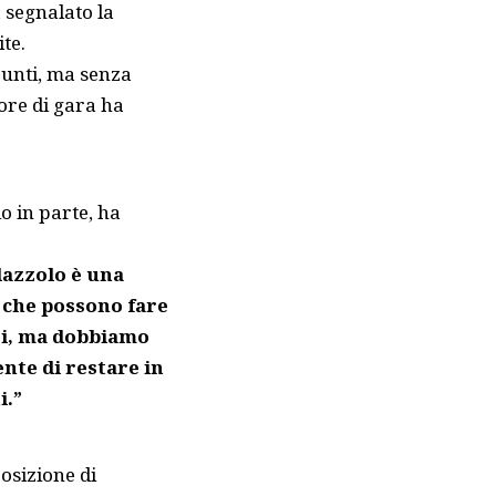
a segnalato la
te.
punti, ma senza
tore di gara ha
lo in parte, ha
alazzolo è una
 che possono fare
si, ma dobbiamo
nte di restare in
i.”
osizione di