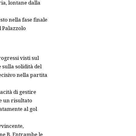
ia, lontane dalla
to nella fase finale
l Palazzolo
gressi visti sul
sulla solidità del
cisivo nella partita
acità di gestire
e un risultato
atamente al gol
vvincente,
one B. Entrambe le