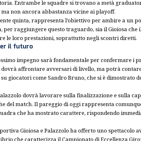
utoria. Entrambe le squadre si trovano a metà graduator
 ma non ancora abbastanza vicine ai playoff.
nte quinta, rappresenta l’obiettivo per ambire a un pos
a, per raggiungere questo traguardo, sia il Gioiosa che i
 le loro prestazioni, soprattutto negli scontri diretti.
er il futuro
prossimo impegno sarà fondamentale per confermare i pro
ovrà affrontare avversari di livello, ma potrà contare 
 su giocatori come Sandro Bruno, che si è dimostrato de
 Palazzolo dovrà lavorare sulla finalizzazione e sulla cap
iche del match. Il pareggio di oggi rappresenta comunqu
quadra che ha mostrato carattere, rispondendo immedi
sportiva Gioiosa e Palazzolo ha offerto uno spettacolo a
ibrio che caratterizza il Campionato di Eccellenza Gir