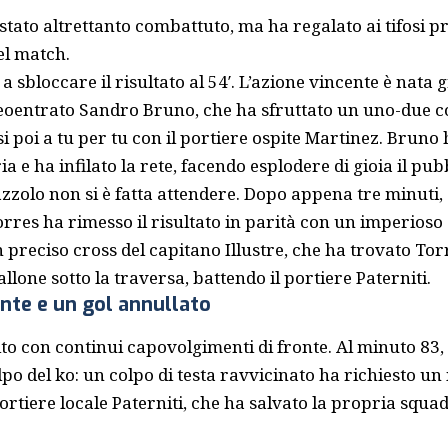
stato altrettanto combattuto, ma ha regalato ai tifosi p
el match.
o a sbloccare il risultato al 54′. L’azione vincente è nata 
neoentrato Sandro Bruno, che ha sfruttato un uno-due 
 poi a tu per tu con il portiere ospite Martinez. Bruno
 e ha infilato la rete, facendo esplodere di gioia il pubb
azzolo non si è fatta attendere. Dopo appena tre minuti, 
res ha rimesso il risultato in parità con un imperioso st
n preciso cross del capitano Illustre, che ha trovato To
allone sotto la traversa, battendo il portiere Paterniti.
nte e un gol annullato
to con continui capovolgimenti di fronte. Al minuto 83, 
lpo del ko: un colpo di testa ravvicinato ha richiesto un
ortiere locale Paterniti, che ha salvato la propria squ