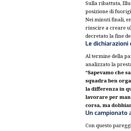
Sulla ribattuta, Ill
posizione di fuorig
Nei minuti finali, 
riuscire a creare ul
decretato la fine de
Le dichiarazioni 
Al termine della par
analizzato la prest
“Sapevamo che sare
squadra ben organ
la differenza in 
lavorare per mant
corsa, ma dobbiam
Un campionato 
Con questo pareggio