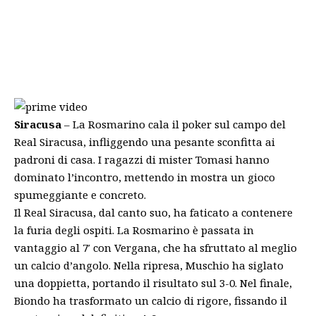
Siracusa
– La Rosmarino cala il poker sul campo del
Real Siracusa, infliggendo una pesante sconfitta ai
padroni di casa. I ragazzi di mister Tomasi hanno
dominato l’incontro, mettendo in mostra un gioco
spumeggiante e concreto.
Il Real Siracusa, dal canto suo, ha faticato a contenere
la furia degli ospiti. La Rosmarino è passata in
vantaggio al 7′ con Vergana, che ha sfruttato al meglio
un calcio d’angolo. Nella ripresa, Muschio ha siglato
una doppietta, portando il risultato sul 3-0. Nel finale,
Biondo ha trasformato un calcio di rigore, fissando il