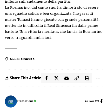
influito sull’andamento della partita.
La Rosmarino, dal canto suo, ha dimostrato di essere
una squadra solida e ben organizzata. I ragazzi di
mister Tomasi hanno giocato con grande personalità,
mettendo in difficoltà il Real Siracusa fin dalle prime
battute. Una vittoria meritata, che lancia la Rosmarino
verso traguardi ambiziosi.
TAGGED:
siracusa
Share This Article
FOLLOW:
BY
REDAZIONE