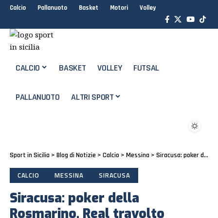
Calcio
Pallanuoto
Basket
Motori
Volley
CALCIO
BASKET
VOLLEY
FUTSAL
PALLANUOTO
ALTRI SPORT
Sport in Sicilia
>
Blog di Notizie
>
Calcio
>
Messina
>
Siracusa: poker della Rosmarino, Real travolto
CALCIO
MESSINA
SIRACUSA
Siracusa: poker della
Rosmarino, Real travolto