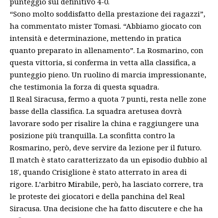
punteggio sul definitivo 4-0.
“Sono molto soddisfatto della prestazione dei ragazzi”,
ha commentato mister Tomasi. “Abbiamo giocato con
intensità e determinazione, mettendo in pratica
quanto preparato in allenamento”. La Rosmarino, con
questa vittoria, si conferma in vetta alla classifica, a
punteggio pieno. Un ruolino di marcia impressionante,
che testimonia la forza di questa squadra.
Il Real Siracusa, fermo a quota 7 punti, resta nelle zone
basse della classifica. La squadra aretusea dovrà
lavorare sodo per risalire la china e raggiungere una
posizione più tranquilla. La sconfitta contro la
Rosmarino, però, deve servire da lezione per il futuro.
Il match è stato caratterizzato da un episodio dubbio al
18′, quando Crisiglione è stato atterrato in area di
rigore. L’arbitro Mirabile, però, ha lasciato correre, tra
le proteste dei giocatori e della panchina del Real
Siracusa. Una decisione che ha fatto discutere e che ha