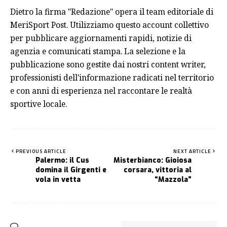
Dietro la firma "Redazione" opera il team editoriale di
MeriSport Post. Utilizziamo questo account collettivo
per pubblicare aggiornamenti rapidi, notizie di
agenzia e comunicati stampa. La selezione e la
pubblicazione sono gestite dai nostri content writer,
professionisti dell'informazione radicati nel territorio
e con anni di esperienza nel raccontare le realtà
sportive locale.
PREVIOUS ARTICLE
NEXT ARTICLE
Palermo: il Cus
Misterbianco: Gioiosa
domina il Girgenti e
corsara, vittoria al
vola in vetta
“Mazzola”