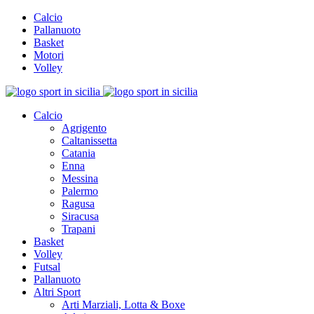
Calcio
Pallanuoto
Basket
Motori
Volley
Calcio
Agrigento
Caltanissetta
Catania
Enna
Messina
Palermo
Ragusa
Siracusa
Trapani
Basket
Volley
Futsal
Pallanuoto
Altri Sport
Arti Marziali, Lotta & Boxe