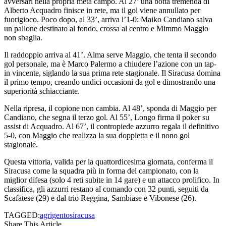
avversari nella propria metà campo. Al 27’ una botta tremenda di
Alberto Acquadro finisce in rete, ma il gol viene annullato per
fuorigioco. Poco dopo, al 33’, arriva l’1-0: Maiko Candiano salva
un pallone destinato al fondo, crossa al centro e Mimmo Maggio
non sbaglia.
Il raddoppio arriva al 41’. Alma serve Maggio, che tenta il secondo
gol personale, ma è Marco Palermo a chiudere l’azione con un tap-
in vincente, siglando la sua prima rete stagionale. Il Siracusa domina
il primo tempo, creando undici occasioni da gol e dimostrando una
superiorità schiacciante.
Nella ripresa, il copione non cambia. Al 48’, sponda di Maggio per
Candiano, che segna il terzo gol. Al 55’, Longo firma il poker su
assist di Acquadro. Al 67’, il contropiede azzurro regala il definitivo
5-0, con Maggio che realizza la sua doppietta e il nono gol
stagionale.
Questa vittoria, valida per la quattordicesima giornata, conferma il
Siracusa come la squadra più in forma del campionato, con la
miglior difesa (solo 4 reti subite in 14 gare) e un attacco prolifico. In
classifica, gli azzurri restano al comando con 32 punti, seguiti da
Scafatese (29) e dal trio Reggina, Sambiase e Vibonese (26).
TAGGED:
agrigento
siracusa
Share This Article