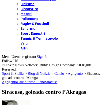
Ciclismo
Ginnastica
Motori
Pallamano
Rugby & Football
Scherma
Sport Equestri
Tennis & Tennistavolo
Vela
Altri
Menu Utente registrato
Sign In
Follow US
© Foxiz News Network. Ruby Design Company. All Rights
Reserved.
Sport in Sicilia
>
Blog di Notizie
>
Calcio
>
Agrigento
>
Siracusa,
goleada contro l’Akragas
Agrigento
Calcio
Primo PIano
Siracusa
Siracusa, goleada contro l’Akragas