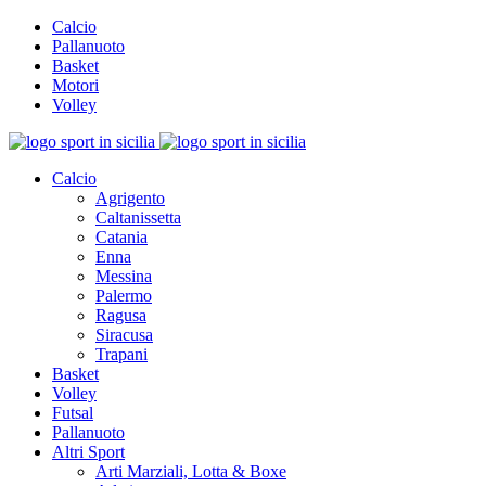
Calcio
Pallanuoto
Basket
Motori
Volley
Calcio
Agrigento
Caltanissetta
Catania
Enna
Messina
Palermo
Ragusa
Siracusa
Trapani
Basket
Volley
Futsal
Pallanuoto
Altri Sport
Arti Marziali, Lotta & Boxe