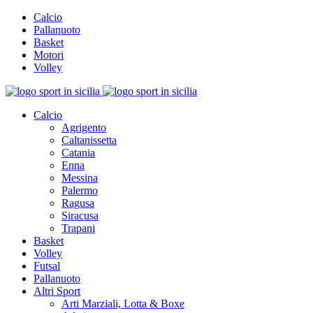
Calcio
Pallanuoto
Basket
Motori
Volley
Calcio
Agrigento
Caltanissetta
Catania
Enna
Messina
Palermo
Ragusa
Siracusa
Trapani
Basket
Volley
Futsal
Pallanuoto
Altri Sport
Arti Marziali, Lotta & Boxe