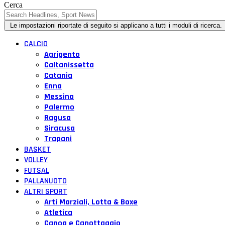
Cerca
CALCIO
Agrigento
Caltanissetta
Catania
Enna
Messina
Palermo
Ragusa
Siracusa
Trapani
BASKET
VOLLEY
FUTSAL
PALLANUOTO
ALTRI SPORT
Arti Marziali, Lotta & Boxe
Atletica
Canoa e Canottaggio