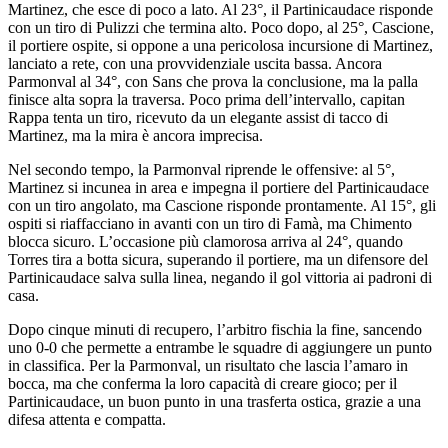
Martinez, che esce di poco a lato. Al 23°, il Partinicaudace risponde
con un tiro di Pulizzi che termina alto. Poco dopo, al 25°, Cascione,
il portiere ospite, si oppone a una pericolosa incursione di Martinez,
lanciato a rete, con una provvidenziale uscita bassa. Ancora
Parmonval al 34°, con Sans che prova la conclusione, ma la palla
finisce alta sopra la traversa. Poco prima dell’intervallo, capitan
Rappa tenta un tiro, ricevuto da un elegante assist di tacco di
Martinez, ma la mira è ancora imprecisa.
Nel secondo tempo, la Parmonval riprende le offensive: al 5°,
Martinez si incunea in area e impegna il portiere del Partinicaudace
con un tiro angolato, ma Cascione risponde prontamente. Al 15°, gli
ospiti si riaffacciano in avanti con un tiro di Famà, ma Chimento
blocca sicuro. L’occasione più clamorosa arriva al 24°, quando
Torres tira a botta sicura, superando il portiere, ma un difensore del
Partinicaudace salva sulla linea, negando il gol vittoria ai padroni di
casa.
Dopo cinque minuti di recupero, l’arbitro fischia la fine, sancendo
uno 0-0 che permette a entrambe le squadre di aggiungere un punto
in classifica. Per la Parmonval, un risultato che lascia l’amaro in
bocca, ma che conferma la loro capacità di creare gioco; per il
Partinicaudace, un buon punto in una trasferta ostica, grazie a una
difesa attenta e compatta.