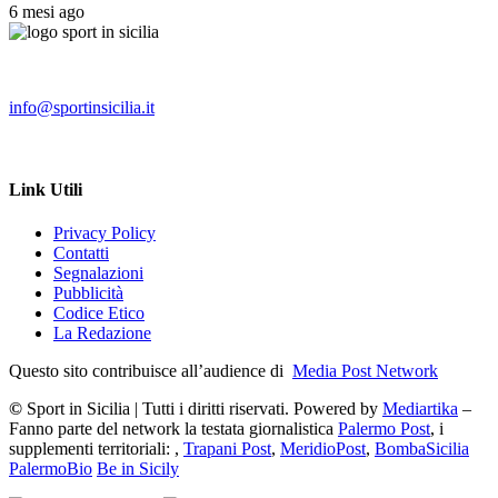
6 mesi ago
info@sportinsicilia.it
Link Utili
Privacy Policy
Contatti
Segnalazioni
Pubblicità
Codice Etico
La Redazione
Questo sito contribuisce all’audience di
Media Post Network
©
Sport in Sicilia | Tutti i diritti riservati. Powered by
Mediartika
–
Fanno parte del network la testata giornalistica
Palermo Post
, i
supplementi territoriali: ,
Trapani Post
,
MeridioPost
,
BombaSicilia
PalermoBio
Be in Sicily