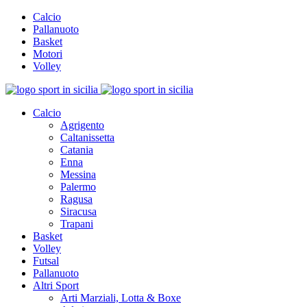
Calcio
Pallanuoto
Basket
Motori
Volley
Calcio
Agrigento
Caltanissetta
Catania
Enna
Messina
Palermo
Ragusa
Siracusa
Trapani
Basket
Volley
Futsal
Pallanuoto
Altri Sport
Arti Marziali, Lotta & Boxe