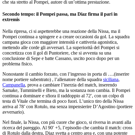
che sta stretto al Pompei, autore di un’ottima prestazione.
Secondo tempo: il Pompei passa, ma Diaz firma il pari in
extremis
Nella ripresa, ci si aspetterebbe una reazione della Nissa, ma il
Pompei continua a spingere e a creare occasioni da gol. La squadra
campana gioca con maggiore intensità e cattiveria agonistica,
mettendo alle corde gli avversari. La superiorità del Pompei si
concretizza con il gol di Puntoriere, che si avventa su una
conclusione di Sepe e batte Cassano, uscito poco dopo per un
problema fisico.
Nonostante il cambio forzato, con l’ingresso in porta di ….(inserire
nome portiere subentrato) , l’allenatore della squadra
siciliana
,
Campanella
, prova a cambiare l’inerzia del match, inserendo
Samake, Tumminelli e Bieto, ma la sostanza non cambia. Il Pompei
continua a dominare e sfiora il raddoppio al 72′, con un colpo di
testa di Vitale che termina di poco fuori. L’unico tiro della Nissa
arriva al 78’ con Rotulo, ma senza impensierire D’Agostino (portiere
avversario).
Nel finale, la Nissa, con più cuore che gioco, si riversa in avanti alla
ricerca del pareggio. Al 90′ +5, l’episodio che cambia il match: cross
di Rotulo dalla destra, Diaz svetta a centro area e, con una potente