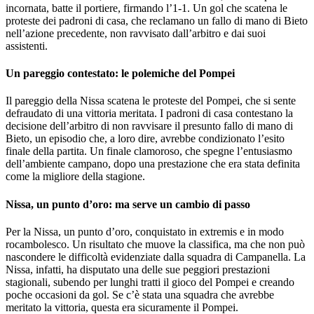
incornata, batte il portiere, firmando l’1-1. Un gol che scatena le
proteste dei padroni di casa, che reclamano un fallo di mano di Bieto
nell’azione precedente, non ravvisato dall’arbitro e dai suoi
assistenti.
Un pareggio contestato: le polemiche del Pompei
Il pareggio della Nissa scatena le proteste del Pompei, che si sente
defraudato di una vittoria meritata. I padroni di casa contestano la
decisione dell’arbitro di non ravvisare il presunto fallo di mano di
Bieto, un episodio che, a loro dire, avrebbe condizionato l’esito
finale della partita. Un finale clamoroso, che spegne l’entusiasmo
dell’ambiente campano, dopo una prestazione che era stata definita
come la migliore della stagione.
Nissa, un punto d’oro: ma serve un cambio di passo
Per la Nissa, un punto d’oro, conquistato in extremis e in modo
rocambolesco. Un risultato che muove la classifica, ma che non può
nascondere le difficoltà evidenziate dalla squadra di Campanella. La
Nissa, infatti, ha disputato una delle sue peggiori prestazioni
stagionali, subendo per lunghi tratti il gioco del Pompei e creando
poche occasioni da gol. Se c’è stata una squadra che avrebbe
meritato la vittoria, questa era sicuramente il Pompei.