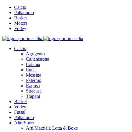
Calcio
Pallanuoto
Basket
Motori
Volley
Calcio
Agrigento
Caltanissetta
Catania
Enna
Messina
Palermo
Ragusa
Siracusa
Trapani
Basket
Volley
Futsal
Pallanuoto
Altri Sport
Arti Marziali, Lotta & Boxe