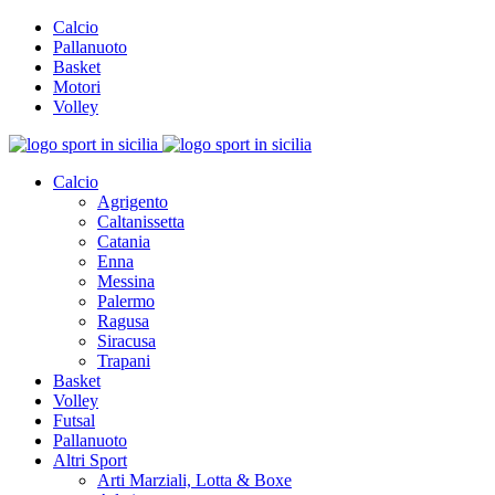
Calcio
Pallanuoto
Basket
Motori
Volley
Calcio
Agrigento
Caltanissetta
Catania
Enna
Messina
Palermo
Ragusa
Siracusa
Trapani
Basket
Volley
Futsal
Pallanuoto
Altri Sport
Arti Marziali, Lotta & Boxe