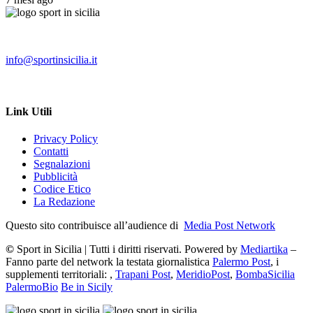
info@sportinsicilia.it
Link Utili
Privacy Policy
Contatti
Segnalazioni
Pubblicità
Codice Etico
La Redazione
Questo sito contribuisce all’audience di
Media Post Network
©
Sport in Sicilia | Tutti i diritti riservati. Powered by
Mediartika
–
Fanno parte del network la testata giornalistica
Palermo Post
, i
supplementi territoriali: ,
Trapani Post
,
MeridioPost
,
BombaSicilia
PalermoBio
Be in Sicily