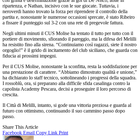
con grinta e determinazione grazie ai gol di De Nisco, abile in
ripartenza, e Nathan, incisivo con le sue giocate. Tuttavia, i
neroverdi hanno trovato la forza per riprendere il controllo della
partita e, nonostante le numerose occasioni sprecate, è stato Ribeiro
a fissare il punteggio sul 3-2 con una rete di pregevole fattura.
Negli ultimi minuti il CUS Molise ha tentato il tutto per tutto con il
portiere di movimento, sfiorando il pareggio, ma la difesa del Melilli
ha resistito fino alla sirena. “Continuiamo così ragazzi, siete il nostro
orgoglio!” è il grido di incitamento del club siciliano, che guarda con
fiducia ai prossimi impegni.
Per il CUS Molise, nonostante la sconfitta, resta la soddisfazione per
una prestazione di carattere. “Abbiamo dimostrato qualità e unione,”
ha dichiarato lo staff tecnico, sottolineando i progressi della squadra.
I rossoblù, ora, si preparano alla difficile sfida casalinga contro la
capolista Academy Pescara, decisi a proseguire il loro percorso di
crescita.
Il Città di Melilli, intanto, si gode una vittoria preziosa e guarda al
futuro con ottimismo, continuando il suo cammino passo dopo
passo.
Share This Article
Facebook
Email
Copy Link
Print