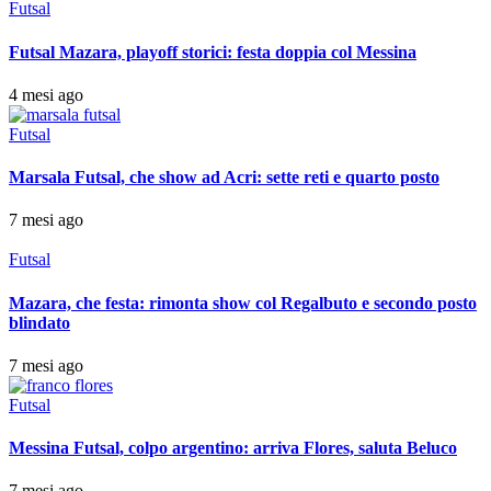
Futsal
Futsal Mazara, playoff storici: festa doppia col Messina
4 mesi ago
Futsal
Marsala Futsal, che show ad Acri: sette reti e quarto posto
7 mesi ago
Futsal
Mazara, che festa: rimonta show col Regalbuto e secondo posto
blindato
7 mesi ago
Futsal
Messina Futsal, colpo argentino: arriva Flores, saluta Beluco
7 mesi ago