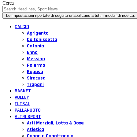
Cerca
CALCIO
Agrigento
Caltanissetta
Catania
Enna
Messina
Palermo
Ragusa
Siracusa
Trapani
BASKET
VOLLEY
FUTSAL
PALLANUOTO
ALTRI SPORT
Arti Marziali, Lotta & Boxe
Atletica
Canoa e Canottaggio