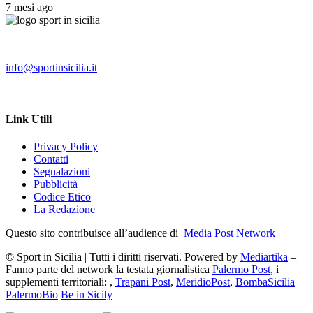
7 mesi ago
info@sportinsicilia.it
Link Utili
Privacy Policy
Contatti
Segnalazioni
Pubblicità
Codice Etico
La Redazione
Questo sito contribuisce all’audience di
Media Post Network
©
Sport in Sicilia | Tutti i diritti riservati. Powered by
Mediartika
–
Fanno parte del network la testata giornalistica
Palermo Post
, i
supplementi territoriali: ,
Trapani Post
,
MeridioPost
,
BombaSicilia
PalermoBio
Be in Sicily