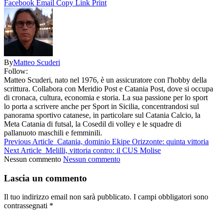
Facebook
Email
Copy Link
Print
By
Matteo Scuderi
Follow:
Matteo Scuderi, nato nel 1976, è un assicuratore con l'hobby della
scrittura. Collabora con Meridio Post e Catania Post, dove si occupa
di cronaca, cultura, economia e storia. La sua passione per lo sport
lo porta a scrivere anche per Sport in Sicilia, concentrandosi sul
panorama sportivo catanese, in particolare sul Catania Calcio, la
Meta Catania di futsal, la Cosedil di volley e le squadre di
pallanuoto maschili e femminili.
Previous Article
Catania, dominio Ekipe Orizzonte: quinta vittoria
Next Article
Melilli, vittoria contro: il CUS Molise
Nessun commento
Nessun commento
Lascia un commento
Il tuo indirizzo email non sarà pubblicato.
I campi obbligatori sono
contrassegnati
*