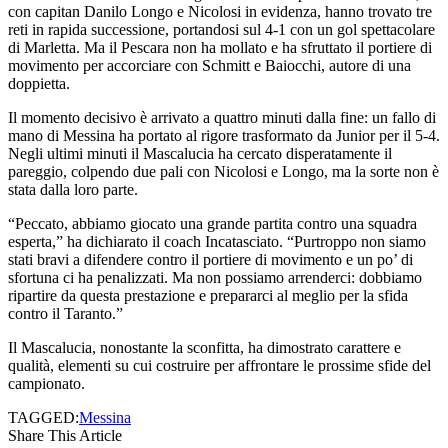
con capitan Danilo Longo e Nicolosi in evidenza, hanno trovato tre
reti in rapida successione, portandosi sul 4-1 con un gol spettacolare
di Marletta. Ma il Pescara non ha mollato e ha sfruttato il portiere di
movimento per accorciare con Schmitt e Baiocchi, autore di una
doppietta.
Il momento decisivo è arrivato a quattro minuti dalla fine: un fallo di
mano di Messina ha portato al rigore trasformato da Junior per il 5-4.
Negli ultimi minuti il Mascalucia ha cercato disperatamente il
pareggio, colpendo due pali con Nicolosi e Longo, ma la sorte non è
stata dalla loro parte.
“Peccato, abbiamo giocato una grande partita contro una squadra
esperta,” ha dichiarato il coach Incatasciato. “Purtroppo non siamo
stati bravi a difendere contro il portiere di movimento e un po’ di
sfortuna ci ha penalizzati. Ma non possiamo arrenderci: dobbiamo
ripartire da questa prestazione e prepararci al meglio per la sfida
contro il Taranto.”
Il Mascalucia, nonostante la sconfitta, ha dimostrato carattere e
qualità, elementi su cui costruire per affrontare le prossime sfide del
campionato.
TAGGED:
Messina
Share This Article