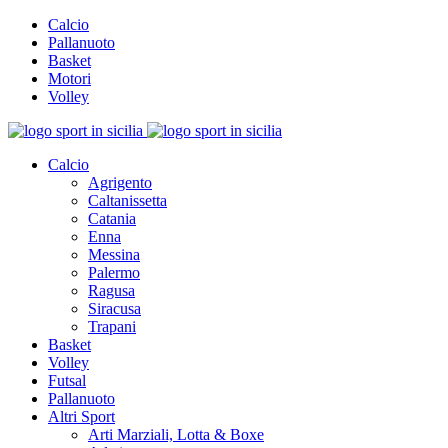
Calcio
Pallanuoto
Basket
Motori
Volley
Calcio
Agrigento
Caltanissetta
Catania
Enna
Messina
Palermo
Ragusa
Siracusa
Trapani
Basket
Volley
Futsal
Pallanuoto
Altri Sport
Arti Marziali, Lotta & Boxe