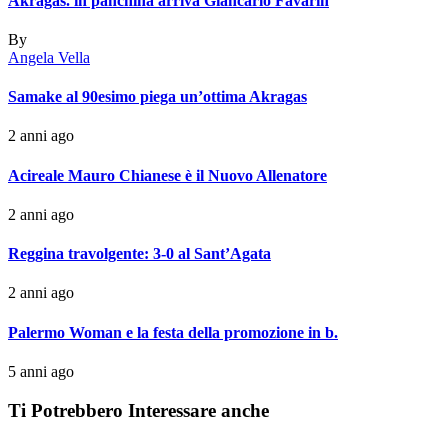
Akragas. in panchina arriva Giancarlo Favarin
By
Angela Vella
Samake al 90esimo piega un’ottima Akragas
2 anni ago
Acireale Mauro Chianese è il Nuovo Allenatore
2 anni ago
Reggina travolgente: 3-0 al Sant’Agata
2 anni ago
Palermo Woman e la festa della promozione in b.
5 anni ago
Ti Potrebbero Interessare anche