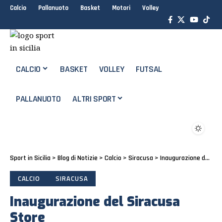
Calcio
Pallanuoto
Basket
Motori
Volley
CALCIO
BASKET
VOLLEY
FUTSAL
PALLANUOTO
ALTRI SPORT
Sport in Sicilia
>
Blog di Notizie
>
Calcio
>
Siracusa
>
Inaugurazione del Siracusa Store
CALCIO
SIRACUSA
Inaugurazione del Siracusa
Store