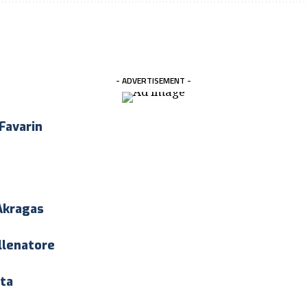
- ADVERTISEMENT -
 Favarin
Akragas
llenatore
ata