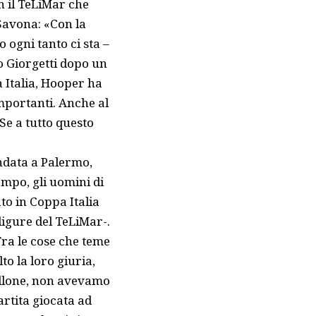
n il TeLiMar che
 Savona: «Con la
ogni tanto ci sta –
o Giorgetti dopo un
 Italia, Hooper ha
mportanti. Anche al
Se a tutto questo
andata a Palermo,
ampo, gli uomini di
ato in Coppa Italia
 ligure del TeLiMar-.
ra le cose che teme
to la loro giuria,
bellone, non avevamo
artita giocata ad