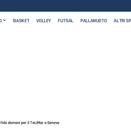
O
BASKET
VOLLEY
FUTSAL
PALLANUOTO
ALTRI S
fida domani per il TeLiMar a Genova