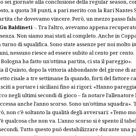
sei giornate alla conclusione della regular season, co
sto, a quota 38 punti, a pari merito con la Rari Nantes
rtita che dovevamo vincere. Però, un mezzo passo falso 
 Gu Baldineti
-. Tra l’altro, avevamo appena recuperat
ssenza. Non siamo mai stati al completo. Anche in Coppa
turno di squalifica. Sono state assenze per noi molto i
tuni, nessuno riesce ad essere subito al cento per cento. 
Bologna ha fatto un’ottima partita, ci sta il pareggio».
 il Quinto, dopo la vittoria abbondante del girone di 
etto risale a tre settimane fa quando, forti del fattore c
sciti a portare i siciliani fino ai rigori: «Hanno pareggi
cco negli ultimi secondi di gioco – fa notare l’allenatore
uccessa anche l’anno scorso. Sono un’ottima squadra». T
rò, non c’è soltanto la qualità degli avversari: «Temo mol
’è qualcosa che non va. L’anno scorso si è spento il ta
 secondi. Tutto questo può destabilizzare durante una p