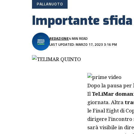
PALLANUOTO
Importante sfida
REDAZIONE
4 MIN READ
LAST UPDATED: MARZO 17, 2023 3:16 PM
Dopo la pausa per 
Il
TeLiMar domani
giornata. Altra
tra
le Final Eight di Co
dirigere l’incontro
sarà visibile in di