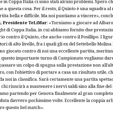
e in Coppa Italia ci sono stati alcuni problemi. Spero ch
 a questa cosa. Per il resto, il Quinto è una squadra al n
tita bella e difficile. Ma noi puntiamo a vincere», concl
i, Presidente TeLiMar
: «Torniamo a giocare ad Albar
ght di Coppa Italia, in cui abbiamo fornito due prestaz
io contro il Quinto, che anche contro il Posillipo. I ligu
ri di alto livello, fra i quali gli ex del Settebello Molina
no giocato contro di noi una eccellente partita, meritand
 In questo importante turno di Campionato vogliamo dare 
 passare un colpo di spugna sulla prestazione non all’
ro, con l’obiettivo di portare a casa un risultato utile, 
 da noi in classifica. Sarà certamente una partita spetta
 chi riuscirà a mantenere i nervi saldi sino alla fine de
Stiamo partendo per Genova finalmente al gran completo,
uta davvero pochissime volte. Eccellente la coppia arb
re questo bel match».