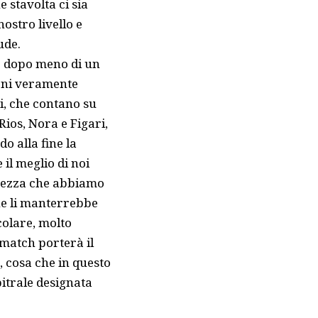
e stavolta ci sia
ostro livello e
ude.
o dopo meno di un
ioni veramente
ri, che contano su
 Rios, Nora e Figari,
o alla fine la
il meglio di noi
altezza che abbiamo
che li manterrebbe
colare, molto
l match porterà il
 cosa che in questo
itrale designata