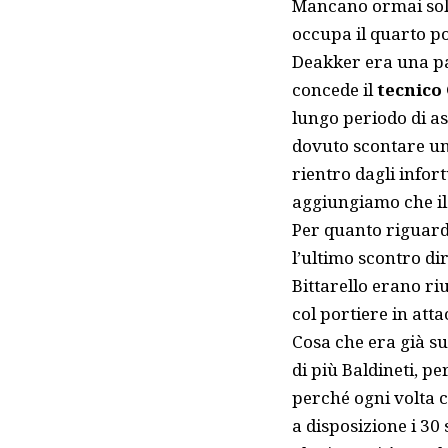
Mancano ormai solo 
occupa il quarto po
Deakker era una pa
concede il
tecnico
lungo periodo di a
dovuto scontare un 
rientro dagli infor
aggiungiamo che il 
Per quanto riguarda
l’ultimo scontro dir
Bittarello erano riu
col portiere in atta
Cosa che era già s
di più Baldineti, pe
perché ogni volta c
a disposizione i 30