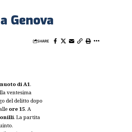
 a Genova
SHARE
anuoto di A1
.
lla ventesima
go del delitto dopo
alle
ore 15
. A
onilli
. La partita
uinto
.