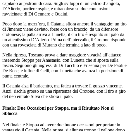
capitano ai padroni di casa. Sugli sviluppi di un calcio d’angolo,
D’Alterio, portiere ospite, è miracoloso su due conclusioni
ravvicinate di Di Gennaro e Quaini.
Poco dopo la mezz’ora, il Catania sfiora ancora il vantaggio: un tiro
di Jimenez viene deviato, forse con un braccio, da un difensore
crotonese; la palla arriva a Lunetta, il cui tiro è respinto sul palo da
un attentissimo D’Alterio. Prima dell’intervallo, il Crotone risponde
con una rovesciata di Murano che termina a lato di poco.
Nella ripresa, Toscano prova a dare maggiore vivacità all’attacco
inserendo Stoppa per Anastasio, con Lunetta che si sposta sulla
fascia. Seguono gli ingressi di Di Tacchio e Frisenna per De Paoli e
De Rose, e infine di Celli, con Lunetta che avanza in posizione di
punta centrale.
Il Catania alza il baricentro, ma fatica a trovare il guizzo vincente.
Anzi, rischia grosso su una ripartenza del Crotone, con il tiro a giro
del neo entrato Silva che sfiora il palo.
Finale: Due Occasioni per Stoppa, ma il Risultato Non si
Sblocca
Nel finale, è Stoppa ad avere due buone occasioni per portare in
vantaggio il Catania. Nella prima, si allunga troppo il pallone dopo