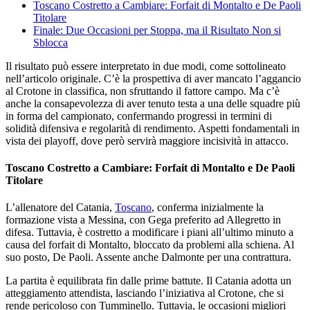
Toscano Costretto a Cambiare: Forfait di Montalto e De Paoli
Titolare
Finale: Due Occasioni per Stoppa, ma il Risultato Non si
Sblocca
Il risultato può essere interpretato in due modi, come sottolineato
nell’articolo originale. C’è la prospettiva di aver mancato l’aggancio
al Crotone in classifica, non sfruttando il fattore campo. Ma c’è
anche la consapevolezza di aver tenuto testa a una delle squadre più
in forma del campionato, confermando progressi in termini di
solidità difensiva e regolarità di rendimento. Aspetti fondamentali in
vista dei playoff, dove però servirà maggiore incisività in attacco.
Toscano Costretto a Cambiare: Forfait di Montalto e De Paoli
Titolare
L’allenatore del Catania,
Toscano
, conferma inizialmente la
formazione vista a Messina, con Gega preferito ad Allegretto in
difesa. Tuttavia, è costretto a modificare i piani all’ultimo minuto a
causa del forfait di Montalto, bloccato da problemi alla schiena. Al
suo posto, De Paoli. Assente anche Dalmonte per una contrattura.
La partita è equilibrata fin dalle prime battute. Il Catania adotta un
atteggiamento attendista, lasciando l’iniziativa al Crotone, che si
rende pericoloso con Tumminello. Tuttavia, le occasioni migliori