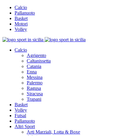
Calcio
Pallanuoto
Basket
Motori
Volley
Calcio
Agrigento
Caltanissetta
Catania
Enna
Messina
Palermo
Ragusa
Siracusa
Trapani
Basket
Volley
Futsal
Pallanuoto
Altri Sport
Arti Marziali, Lotta & Boxe