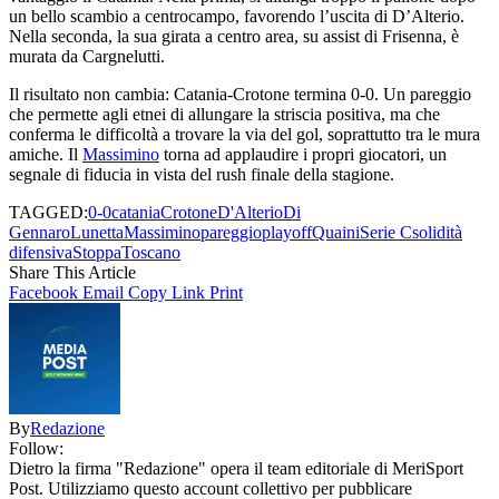
un bello scambio a centrocampo, favorendo l’uscita di D’Alterio.
Nella seconda, la sua girata a centro area, su assist di Frisenna, è
murata da Cargnelutti.
Il risultato non cambia: Catania-Crotone termina 0-0. Un pareggio
che permette agli etnei di allungare la striscia positiva, ma che
conferma le difficoltà a trovare la via del gol, soprattutto tra le mura
amiche. Il
Massimino
torna ad applaudire i propri giocatori, un
segnale di fiducia in vista del rush finale della stagione.
TAGGED:
0-0
catania
Crotone
D'Alterio
Di
Gennaro
Lunetta
Massimino
pareggio
playoff
Quaini
Serie C
solidità
difensiva
Stoppa
Toscano
Share This Article
Facebook
Email
Copy Link
Print
By
Redazione
Follow:
Dietro la firma "Redazione" opera il team editoriale di MeriSport
Post. Utilizziamo questo account collettivo per pubblicare