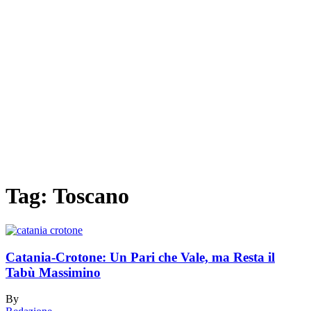
Tag:
Toscano
Catania-Crotone: Un Pari che Vale, ma Resta il
Tabù Massimino
By