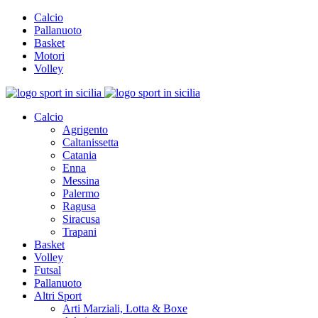
Calcio
Pallanuoto
Basket
Motori
Volley
Calcio
Agrigento
Caltanissetta
Catania
Enna
Messina
Palermo
Ragusa
Siracusa
Trapani
Basket
Volley
Futsal
Pallanuoto
Altri Sport
Arti Marziali, Lotta & Boxe