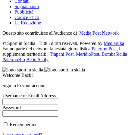
Contatti
Segnalazioni
Pubblicità
Codice Etico
La Redazione
Questo sito contribuisce all’audience di
Media Post Network
©
Sport in Sicilia | Tutti i diritti riservati. Powered by
Mediartika
–
Fanno parte del network la testata giornalistica
Palermo Post
, i
supplementi territoriali: ,
Trapani Post
,
MeridioPost
,
BombaSicilia
PalermoBio
Be in Sicily
Welcome Back!
Sign in to your account
Username or Email Address
Password
Remember me
Lost your password?