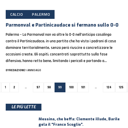
CALCIO
PALERMO
Parmonval e Partinicaudace si fermano sullo 0-0
Palermo – La Parmonval non va oltre lo 0-0 nell’anticipo casalingo
contro il Partinicaudace, in una partita che ha visto i padroni di casa
dominare territorialmente, senza però riuscire a concretizzare le
occasioni create. Gli ospiti, concentrati soprattutto sulla fase
difensiva, hanno retto bene, limitando i pericoli e portando a…
BY
REDAZIONE
1 ANNO AGO
1
2
…
97
98
99
100
101
…
124
125
LE PIÙ LETTE
Messina, che beffa: Clemente illude, Barile
gela il “Franco Scoglio”.