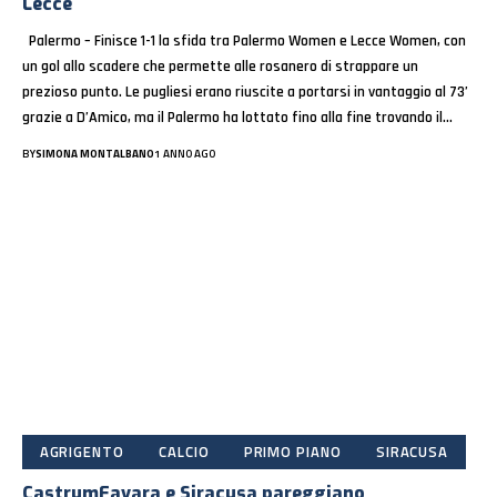
Lecce
Palermo – Finisce 1-1 la sfida tra Palermo Women e Lecce Women, con
un gol allo scadere che permette alle rosanero di strappare un
prezioso punto. Le pugliesi erano riuscite a portarsi in vantaggio al 73’
grazie a D’Amico, ma il Palermo ha lottato fino alla fine trovando il…
BY
SIMONA MONTALBANO
1 ANNO AGO
AGRIGENTO
CALCIO
PRIMO PIANO
SIRACUSA
CastrumFavara e Siracusa pareggiano