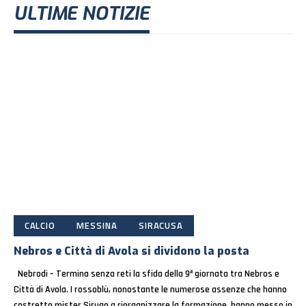
ULTIME NOTIZIE
CALCIO
MESSINA
SIRACUSA
Nebros e Città di Avola si dividono la posta
Nebrodi – Termina senza reti la sfida della 9ª giornata tra Nebros e
Città di Avola. I rossoblù, nonostante le numerose assenze che hanno
costretto mister Sirugo a riorganizzare la formazione, hanno messo in