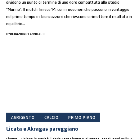
dividono un punto al termine di una gara combattuta allo stadio
"Marino". Il match finisce 1-1, con i rossoneri che passano in vantaggio
nel primo tempo e i biancazzurri che riescono a rimettere il risultato in
equilibrio…
BY
REDAZIONE
1 ANNO AGO
AGRIGENTO
CALCIO
PRIMO PIANO
Licata e Akragas pareggiano