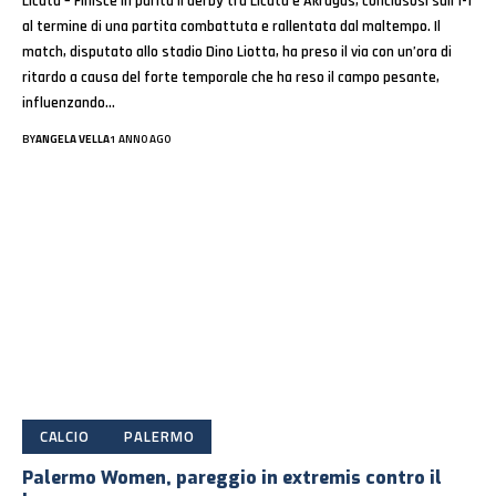
Licata – Finisce in parità il derby tra Licata e Akragas, conclusosi sull’1-1
al termine di una partita combattuta e rallentata dal maltempo. Il
match, disputato allo stadio Dino Liotta, ha preso il via con un’ora di
ritardo a causa del forte temporale che ha reso il campo pesante,
influenzando…
BY
ANGELA VELLA
1 ANNO AGO
CALCIO
PALERMO
Palermo Women, pareggio in extremis contro il