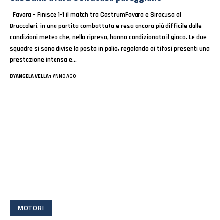
Favara – Finisce 1-1 il match tra CastrumFavara e Siracusa al
Bruccoleri, in una partita combattuta e resa ancora più difficile dalle
condizioni meteo che, nella ripresa, hanno condizionato il gioco. Le due
squadre si sono divise la posta in palio, regalando ai tifosi presenti una
prestazione intensa e…
BY
ANGELA VELLA
1 ANNO AGO
MOTORI