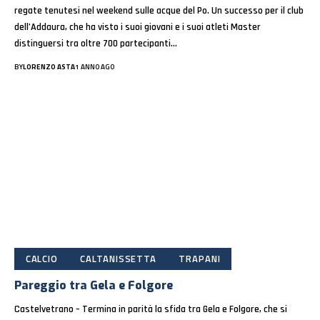
regate tenutesi nel weekend sulle acque del Po. Un successo per il club
dell’Addaura, che ha visto i suoi giovani e i suoi atleti Master
distinguersi tra oltre 700 partecipanti…
BY
LORENZO ASTA
1 ANNO AGO
CALCIO
CALTANISSETTA
TRAPANI
Pareggio tra Gela e Folgore
Castelvetrano – Termina in parità la sfida tra Gela e Folgore, che si