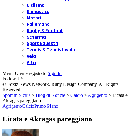
Ciclismo
Ginnastica
Motori
Pallamano
Rugby & Football
Scherma
Sport Equestri
Tennis & Tennistavolo
Vela
Altri
Menu Utente registrato
Sign In
Follow US
© Foxiz News Network. Ruby Design Company. All Rights
Reserved.
Sport in Sicilia
>
Blog di Notizie
>
Calcio
>
Agrigento
>
Licata e
Akragas pareggiano
Agrigento
Calcio
Primo PIano
Licata e Akragas pareggiano