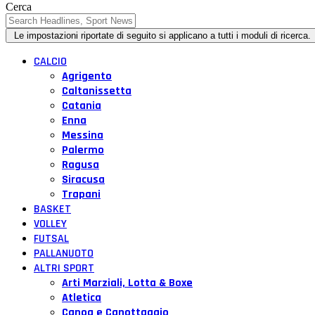
Cerca
CALCIO
Agrigento
Caltanissetta
Catania
Enna
Messina
Palermo
Ragusa
Siracusa
Trapani
BASKET
VOLLEY
FUTSAL
PALLANUOTO
ALTRI SPORT
Arti Marziali, Lotta & Boxe
Atletica
Canoa e Canottaggio