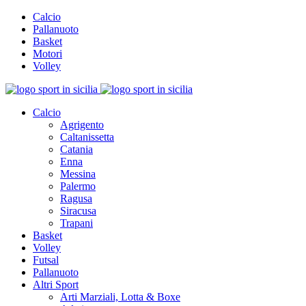
Calcio
Pallanuoto
Basket
Motori
Volley
Calcio
Agrigento
Caltanissetta
Catania
Enna
Messina
Palermo
Ragusa
Siracusa
Trapani
Basket
Volley
Futsal
Pallanuoto
Altri Sport
Arti Marziali, Lotta & Boxe