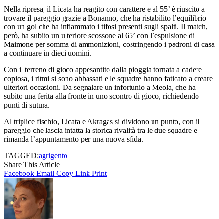
Nella ripresa, il Licata ha reagito con carattere e al 55’ è riuscito a
trovare il pareggio grazie a Bonanno, che ha ristabilito l’equilibrio
con un gol che ha infiammato i tifosi presenti sugli spalti. Il match,
però, ha subito un ulteriore scossone al 65’ con l’espulsione di
Maimone per somma di ammonizioni, costringendo i padroni di casa
a continuare in dieci uomini.
Con il terreno di gioco appesantito dalla pioggia tornata a cadere
copiosa, i ritmi si sono abbassati e le squadre hanno faticato a creare
ulteriori occasioni. Da segnalare un infortunio a Meola, che ha
subito una ferita alla fronte in uno scontro di gioco, richiedendo
punti di sutura.
Al triplice fischio, Licata e Akragas si dividono un punto, con il
pareggio che lascia intatta la storica rivalità tra le due squadre e
rimanda l’appuntamento per una nuova sfida.
TAGGED:
agrigento
Share This Article
Facebook
Email
Copy Link
Print