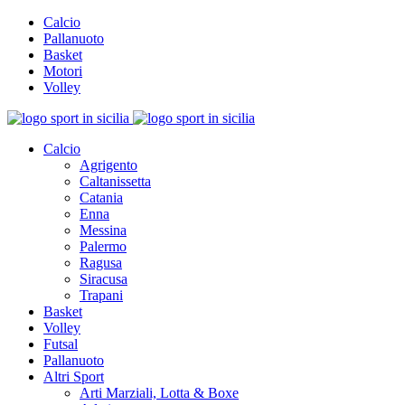
Calcio
Pallanuoto
Basket
Motori
Volley
Calcio
Agrigento
Caltanissetta
Catania
Enna
Messina
Palermo
Ragusa
Siracusa
Trapani
Basket
Volley
Futsal
Pallanuoto
Altri Sport
Arti Marziali, Lotta & Boxe