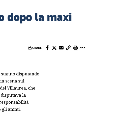
vo dopo la maxi
SHARE
e stanno disputando
 in scena sul
del Villaurea, che
e disputava la
 responsabilità
 gli animi,