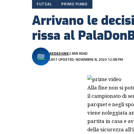
FUTSAL
PRIMO PIANO
Arrivano le decis
rissa al PalaDon
REDAZIONE
2 MIN READ
LAST UPDATED: NOVEMBRE 8, 2023 12:08 PM
Alla fine non si p
il campionato di se
parquet e negli spo
viene noleggiata an
partita in casa e a
della sicurezza all’