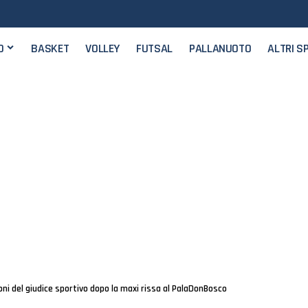
O
BASKET
VOLLEY
FUTSAL
PALLANUOTO
ALTRI S
ioni del giudice sportivo dopo la maxi rissa al PalaDonBosco