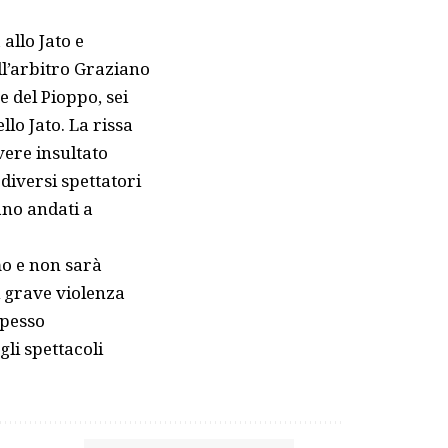
allo Jato e
ll’arbitro Graziano
e del Pioppo, sei
llo Jato. La rissa
vere insultato
diversi spettatori
ano andati a
mo e non sarà
i grave violenza
spesso
gli spettacoli