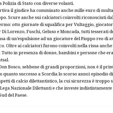
 Polizia di Stato con diverse volanti.
rtiva il giudice ha comminato anche mille euro di multa 
po. Scure anche sui calciatori coinvolti riconosciuti da
ermo: otto giornate di squalifica per Vultaggio, giocator
 Di Lorenzo, Fuschi, Geluso e Moncada, tutti tesserati de
sa di un’espulsione ad un giocatore del Pioppo reo di a
o. Oltre ai calciatori furono coinvolti nella rissa anche 
. Tutto in presenza di donne, bambini e persone che er
tsal.
 Don Bosco, sebbene di grandi proporzioni, non è il pri
mo quanto successo a
Scordia
lo scorso anno) episodio d
etti di calcio dilettantistico, la cui sicurezza è troppo 
 Lega Nazionale Dilettanti e che investe indistintamente 
Sud del Paese.