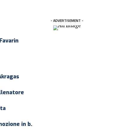
- ADVERTISEMENT -
 Favarin
Akragas
llenatore
ata
ozione in b.