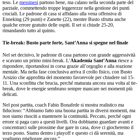
teso. Le
messinesi
partono bene, ma calano nella seconda parte del
parziale, commettendo troppe leggerezze nella gestione dei punti
cruciali. Le padrone di casa si affidano alla vena offensiva di
Enneking (29 punti) e Zanette (22), mentre Busto sfrutta anche
qualche errore gratuito delle ospiti. Il set si chiude 25-20,
rimandando tutto al quinto.
Tie-break: Busto parte forte, Sant’Anna si spegne nel finale
Nel set decisivo, le padrone di casa partono con grande aggressività
e scavano un primo mini-break. L’
Akademia Sant’Anna
riesce a
rispondere, riportandosi in corsa grazie all’orgoglio e alla reazione
mentale. Ma nella fase conclusiva arriva il crollo fisico, con Busto
Arsizio che approfitta del momento favorevole per chiudere sul 15-
11. Una sconfitta che brucia, perché maturata ancora una volta al tie-
break, dove le energie sembrano sempre mancare nei momenti più
delicati.
Nel post partita, coach Fabio Bonafede si mostra realistico ma
fiducioso: “Abbiamo fatto una buona partita in diversi momenti, ma
non siamo riusciti a mantenere la continuità. Peccato, perché ogni
errore si paga caro a questi livelli. Ora dobbiamo guardare avanti e
concentrarci sulle prossime due gare in casa, dove ci giocheremo il
terzo posto. Siamo dentro i playoff e questo ci dà serenità, ma
vogliamo migliorare ancora.”