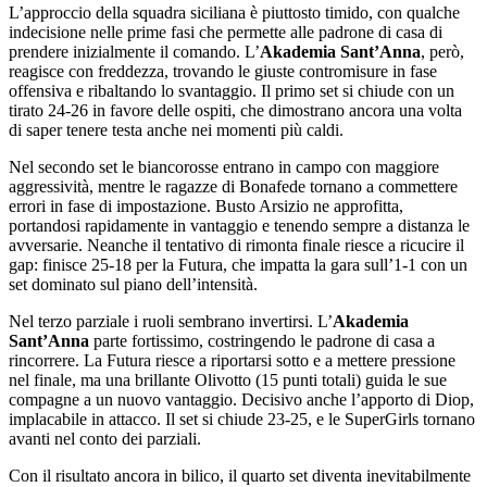
L’approccio della squadra siciliana è piuttosto timido, con qualche
indecisione nelle prime fasi che permette alle padrone di casa di
prendere inizialmente il comando. L’
Akademia Sant’Anna
, però,
reagisce con freddezza, trovando le giuste contromisure in fase
offensiva e ribaltando lo svantaggio. Il primo set si chiude con un
tirato 24-26 in favore delle ospiti, che dimostrano ancora una volta
di saper tenere testa anche nei momenti più caldi.
Nel secondo set le biancorosse entrano in campo con maggiore
aggressività, mentre le ragazze di Bonafede tornano a commettere
errori in fase di impostazione. Busto Arsizio ne approfitta,
portandosi rapidamente in vantaggio e tenendo sempre a distanza le
avversarie. Neanche il tentativo di rimonta finale riesce a ricucire il
gap: finisce 25-18 per la Futura, che impatta la gara sull’1-1 con un
set dominato sul piano dell’intensità.
Nel terzo parziale i ruoli sembrano invertirsi. L’
Akademia
Sant’Anna
parte fortissimo, costringendo le padrone di casa a
rincorrere. La Futura riesce a riportarsi sotto e a mettere pressione
nel finale, ma una brillante Olivotto (15 punti totali) guida le sue
compagne a un nuovo vantaggio. Decisivo anche l’apporto di Diop,
implacabile in attacco. Il set si chiude 23-25, e le SuperGirls tornano
avanti nel conto dei parziali.
Con il risultato ancora in bilico, il quarto set diventa inevitabilmente