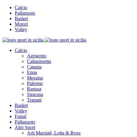
Calcio
Pallanuoto
Basket
Motori
Volley
Calcio
Agrigento
Caltanissetta
Catania
Enna
Messina
Palermo
Ragusa
Siracusa
Trapani
Basket
Volley
Futsal
Pallanuoto
Altri Sport
Arti Marziali, Lotta & Boxe