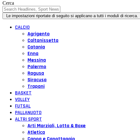
Cerca
CALCIO
Agrigento
Caltanissetta
Catania
Enna
Messina
Palermo
Ragusa
Siracusa
Trapani
BASKET
VOLLEY
FUTSAL
PALLANUOTO
ALTRI SPORT
Arti Marziali, Lotta & Boxe
Atletica
Canoa e Canottaggio