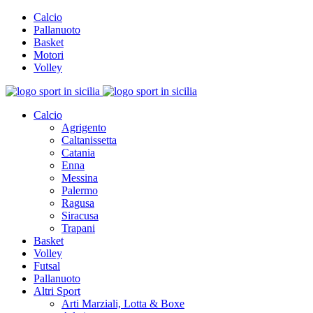
Calcio
Pallanuoto
Basket
Motori
Volley
Calcio
Agrigento
Caltanissetta
Catania
Enna
Messina
Palermo
Ragusa
Siracusa
Trapani
Basket
Volley
Futsal
Pallanuoto
Altri Sport
Arti Marziali, Lotta & Boxe