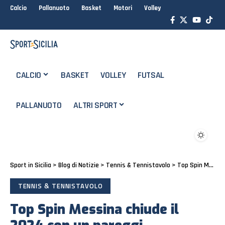
Calcio
Pallanuoto
Basket
Motori
Volley
CALCIO
BASKET
VOLLEY
FUTSAL
PALLANUOTO
ALTRI SPORT
Sport in Sicilia
>
Blog di Notizie
>
Tennis & Tennistavolo
>
Top Spin Messina chiude il 2024 con un pareggi
TENNIS & TENNISTAVOLO
Top Spin Messina chiude il