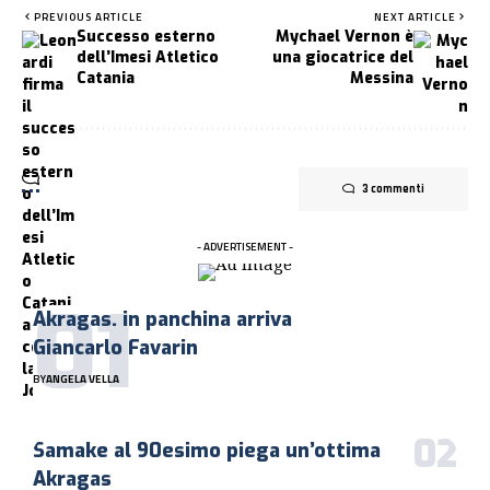
PREVIOUS ARTICLE
NEXT ARTICLE
Successo esterno
Mychael Vernon è
dell’Imesi Atletico
una giocatrice del
Catania
Messina
3 commenti
- ADVERTISEMENT -
Akragas. in panchina arriva
Giancarlo Favarin
BY
ANGELA VELLA
Samake al 90esimo piega un’ottima
Akragas