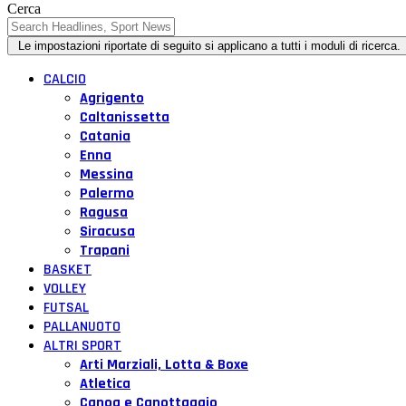
Cerca
CALCIO
Agrigento
Caltanissetta
Catania
Enna
Messina
Palermo
Ragusa
Siracusa
Trapani
BASKET
VOLLEY
FUTSAL
PALLANUOTO
ALTRI SPORT
Arti Marziali, Lotta & Boxe
Atletica
Canoa e Canottaggio