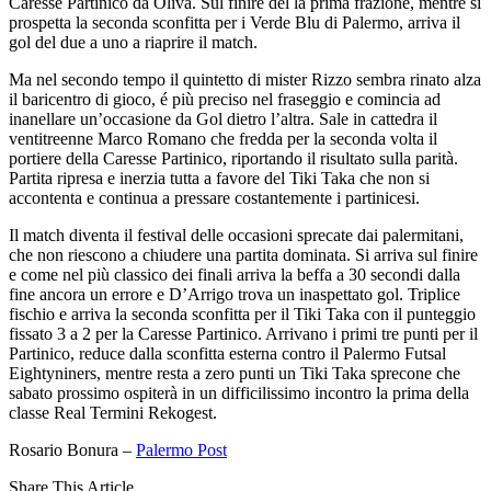
Caresse Partinico da Oliva. Sul finire del la prima frazione, mentre
si
prospetta la seconda sconfitta per i Verde Blu di Palermo, arriva il
gol del due a uno a riaprire il match
.
Ma nel secondo tempo il quintetto di mister Rizzo sembra rinato alza
il baricentro di gioco, é più preciso nel fraseggio e comincia ad
inanellare un’occasione da Gol dietro l’altra. Sale in cattedra il
ventitreenne Marco Romano che fredda per la seconda volta il
portiere della Caresse Partinico, riportando il risultato sulla parità.
Partita ripresa e inerzia tutta a favore del Tiki Taka che non si
accontenta e continua a pressare costantemente i partinicesi.
Il match diventa il festival delle occasioni sprecate dai palermitani,
che non riescono a chiudere una partita dominata. Si arriva sul finire
e come nel più classico dei finali arriva la beffa a 30 secondi dalla
fine ancora un errore e D’Arrigo trova un inaspettato gol. Triplice
fischio e arriva la seconda sconfitta per il Tiki Taka con il punteggio
fissato 3 a 2 per la Caresse Partinico. Arrivano i primi tre punti per il
Partinico, reduce dalla sconfitta esterna contro il Palermo Futsal
Eightyniners, mentre resta a zero punti un Tiki Taka sprecone che
sabato prossimo ospiterà in un difficilissimo incontro la prima della
classe Real Termini Rekogest.
Rosario Bonura –
Palermo Post
Share This Article