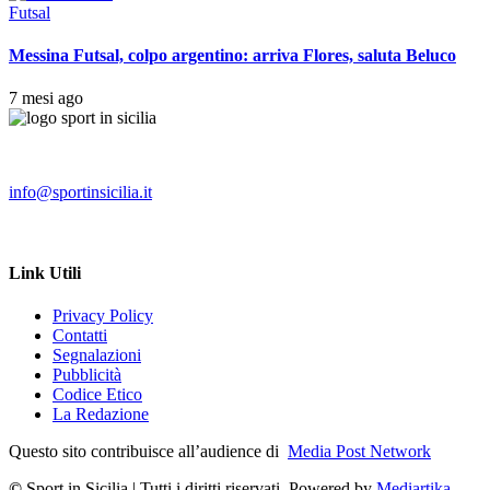
Futsal
Messina Futsal, colpo argentino: arriva Flores, saluta Beluco
7 mesi ago
info@sportinsicilia.it
Link Utili
Privacy Policy
Contatti
Segnalazioni
Pubblicità
Codice Etico
La Redazione
Questo sito contribuisce all’audience di
Media Post Network
©
Sport in Sicilia | Tutti i diritti riservati. Powered by
Mediartika
–