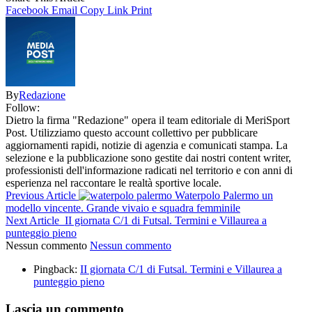
Facebook
Email
Copy Link
Print
By
Redazione
Follow:
Dietro la firma "Redazione" opera il team editoriale di MeriSport
Post. Utilizziamo questo account collettivo per pubblicare
aggiornamenti rapidi, notizie di agenzia e comunicati stampa. La
selezione e la pubblicazione sono gestite dai nostri content writer,
professionisti dell'informazione radicati nel territorio e con anni di
esperienza nel raccontare le realtà sportive locale.
Previous Article
Waterpolo Palermo un
modello vincente. Grande vivaio e squadra femminile
Next Article
II giornata C/1 di Futsal. Termini e Villaurea a
punteggio pieno
Nessun commento
Nessun commento
Pingback:
II giornata C/1 di Futsal. Termini e Villaurea a
punteggio pieno
Lascia un commento