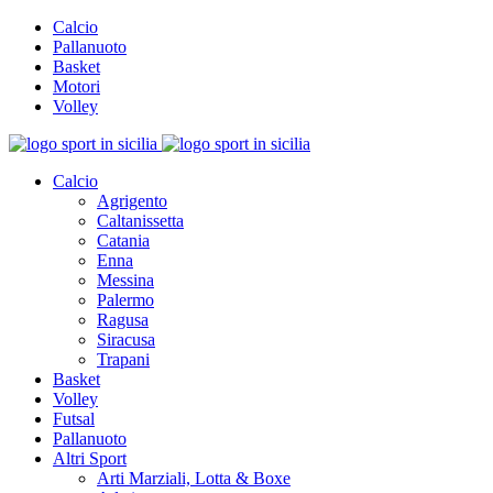
Calcio
Pallanuoto
Basket
Motori
Volley
Calcio
Agrigento
Caltanissetta
Catania
Enna
Messina
Palermo
Ragusa
Siracusa
Trapani
Basket
Volley
Futsal
Pallanuoto
Altri Sport
Arti Marziali, Lotta & Boxe