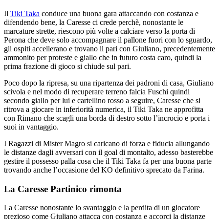
Il
Tiki Taka
conduce una buona gara attaccando con costanza e
difendendo bene, la Caresse ci crede perchè, nonostante le
marcature strette, riescono più volte a calciare verso la porta di
Perona che deve solo accompagnare il pallone fuori con lo sguardo,
gli ospiti accellerano e trovano il pari con Giuliano, precedentemente
ammonito per proteste e giallo che in futuro costa caro, quindi la
prima frazione di gioco si chiude sul pari.
Poco dopo la ripresa, su una ripartenza dei padroni di casa, Giuliano
scivola e nel modo di recuperare terreno falcia Fuschi quindi
secondo giallo per lui e cartellino rosso a seguire, Caresse che si
ritrova a giocare in inferiorità numerica, il Tiki Taka ne approfitta
con Rimano che scagli una borda di destro sotto l’incrocio e porta i
suoi in vantaggio.
I Ragazzi di Mister Magro si caricano di forza e fiducia allungando
le distanze dagli avversari con il goal di montalto, adesso basterebbe
gestire il possesso palla cosa che il Tiki Taka fa per una buona parte
trovando anche l’occasione del KO definitivo sprecato da Farina.
La Caresse Partinico rimonta
La Caresse nonostante lo svantaggio e la perdita di un giocatore
prezioso come Giuliano attacca con costanza e accorci la distanze