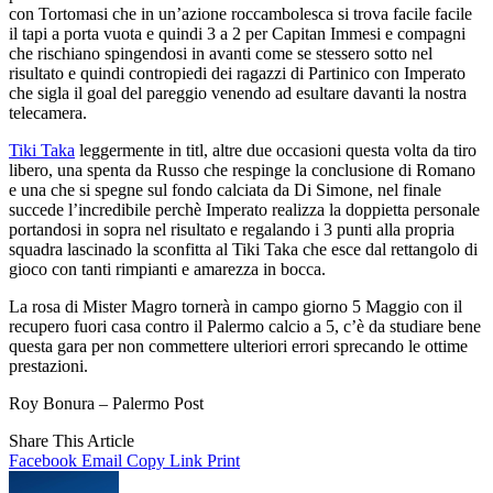
con Tortomasi che in un’azione roccambolesca si trova facile facile
il tapi a porta vuota e quindi 3 a 2 per Capitan Immesi e compagni
che rischiano spingendosi in avanti come se stessero sotto nel
risultato e quindi contropiedi dei ragazzi di Partinico con Imperato
che sigla il goal del pareggio venendo ad esultare davanti la nostra
telecamera.
Tiki Taka
leggermente in titl, altre due occasioni questa volta da tiro
libero, una spenta da Russo che respinge la conclusione di Romano
e una che si spegne sul fondo calciata da Di Simone, nel finale
succede l’incredibile perchè Imperato realizza la doppietta personale
portandosi in sopra nel risultato e regalando i 3 punti alla propria
squadra lascinado la sconfitta al Tiki Taka che esce dal rettangolo di
gioco con tanti rimpianti e amarezza in bocca.
La rosa di Mister Magro tornerà in campo giorno 5 Maggio con il
recupero fuori casa contro il Palermo calcio a 5, c’è da studiare bene
questa gara per non commettere ulteriori errori sprecando le ottime
prestazioni.
Roy Bonura – Palermo Post
Share This Article
Facebook
Email
Copy Link
Print