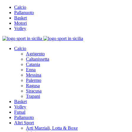
Calcio
Pallanuoto
Basket
Motori
Volley
Calcio
Agrigento
Caltanissetta
Catania
Enna
Messina
Palermo
Ragusa
Siracusa
Trapani
Basket
Volley
Futsal
Pallanuoto
Altri Sport
Arti Marziali, Lotta & Boxe