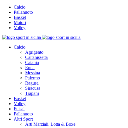
Calcio
Pallanuoto
Basket
Motori
Volley
Calcio
Agrigento
Caltanissetta
Catania
Enna
Messina
Palermo
Ragusa
Siracusa
Trapani
Basket
Volley
Futsal
Pallanuoto
Altri Sport
Arti Marziali, Lotta & Boxe