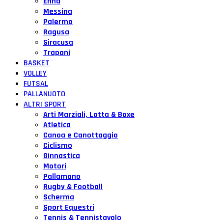
Enna
Messina
Palermo
Ragusa
Siracusa
Trapani
BASKET
VOLLEY
FUTSAL
PALLANUOTO
ALTRI SPORT
Arti Marziali, Lotta & Boxe
Atletica
Canoa e Canottaggio
Ciclismo
Ginnastica
Motori
Pallamano
Rugby & Football
Scherma
Sport Equestri
Tennis & Tennistavolo