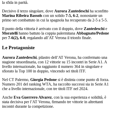
la sfida in parità.
Decisivo il terzo singolare, dove
Aurora Zantedeschi
ha sconfitto
Marina Ribeira Bassols
con un solido
7-5, 6-2
, nonostante un
primo set combattuto in cui la spagnola ha recuperato da 2-5 a 5-5.
Il punto della vittoria è arrivato con il doppio, dove
Zantedeschi
e
Moratelli
hanno battuto la coppia palermitana
Abbagnato/Pedone
per
7-6(2), 6-0
, regalando all’AT Verona il trionfo finale.
Le Protagoniste
Aurora Zantedeschi
, pilastro dell’AT Verona, ha confermato una
stagione straordinaria, con 12 vittorie su 15 incontri in Serie A1. A
livello internazionale, ha raggiunto il numero 364 in singolare e
sfiorato la Top 100 in doppio, vincendo sei titoli ITF.
Nel CT Palermo,
Giorgia Pedone
si è distinta come punto di forza.
Numero 201 del ranking WTA, ha raccolto successi sia in Serie A1
che a livello internazionale, con tre titoli ITF nel 2024.
Anche
Eva Guerrero Alvarez
, con la sua esperienza e solidità, è
stata decisiva per l’AT Verona, firmando tre vittorie in altrettanti
incontri durante la competizione.