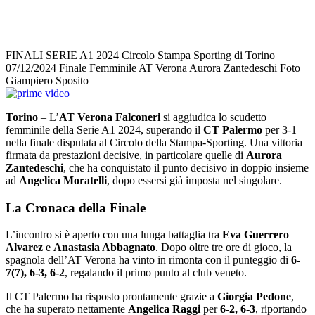
FINALI SERIE A1 2024 Circolo Stampa Sporting di Torino
07/12/2024 Finale Femminile AT Verona Aurora Zantedeschi Foto
Giampiero Sposito
Torino
– L’
AT Verona Falconeri
si aggiudica lo scudetto
femminile della Serie A1 2024, superando il
CT Palermo
per 3-1
nella finale disputata al Circolo della Stampa-Sporting. Una vittoria
firmata da prestazioni decisive, in particolare quelle di
Aurora
Zantedeschi
, che ha conquistato il punto decisivo in doppio insieme
ad
Angelica Moratelli
, dopo essersi già imposta nel singolare.
La Cronaca della Finale
L’incontro si è aperto con una lunga battaglia tra
Eva Guerrero
Alvarez
e
Anastasia Abbagnato
. Dopo oltre tre ore di gioco, la
spagnola dell’AT Verona ha vinto in rimonta con il punteggio di
6-
7(7), 6-3, 6-2
, regalando il primo punto al club veneto.
Il CT Palermo ha risposto prontamente grazie a
Giorgia Pedone
,
che ha superato nettamente
Angelica Raggi
per
6-2, 6-3
, riportando