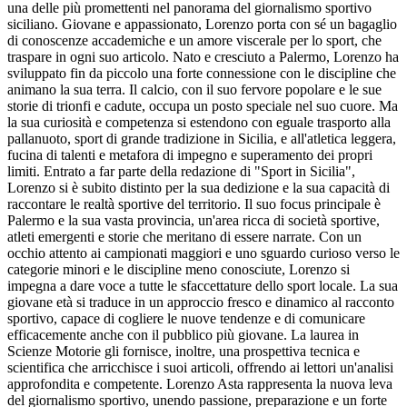
una delle più promettenti nel panorama del giornalismo sportivo
siciliano. Giovane e appassionato, Lorenzo porta con sé un bagaglio
di conoscenze accademiche e un amore viscerale per lo sport, che
traspare in ogni suo articolo. Nato e cresciuto a Palermo, Lorenzo ha
sviluppato fin da piccolo una forte connessione con le discipline che
animano la sua terra. Il calcio, con il suo fervore popolare e le sue
storie di trionfi e cadute, occupa un posto speciale nel suo cuore. Ma
la sua curiosità e competenza si estendono con eguale trasporto alla
pallanuoto, sport di grande tradizione in Sicilia, e all'atletica leggera,
fucina di talenti e metafora di impegno e superamento dei propri
limiti. Entrato a far parte della redazione di "Sport in Sicilia",
Lorenzo si è subito distinto per la sua dedizione e la sua capacità di
raccontare le realtà sportive del territorio. Il suo focus principale è
Palermo e la sua vasta provincia, un'area ricca di società sportive,
atleti emergenti e storie che meritano di essere narrate. Con un
occhio attento ai campionati maggiori e uno sguardo curioso verso le
categorie minori e le discipline meno conosciute, Lorenzo si
impegna a dare voce a tutte le sfaccettature dello sport locale. La sua
giovane età si traduce in un approccio fresco e dinamico al racconto
sportivo, capace di cogliere le nuove tendenze e di comunicare
efficacemente anche con il pubblico più giovane. La laurea in
Scienze Motorie gli fornisce, inoltre, una prospettiva tecnica e
scientifica che arricchisce i suoi articoli, offrendo ai lettori un'analisi
approfondita e competente. Lorenzo Asta rappresenta la nuova leva
del giornalismo sportivo, unendo passione, preparazione e un forte