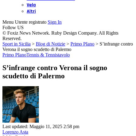
Vela
Altri
Menu Utente registrato
Sign In
Follow US
© Foxiz News Network. Ruby Design Company. All Rights
Reserved.
Sport in Sicilia
>
Blog di Notizie
>
Primo PIano
>
S’infrange contro
Verona il sogno scudetto di Palermo
Primo PIano
Tennis & Tennistavolo
S’infrange contro Verona il sogno
scudetto di Palermo
Last updated: Maggio 11, 2025 2:58 pm
Lorenzo Asta