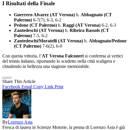
I Risultati della Finale
Guerrero Alvarez (AT Verona)
b.
Abbagnato (CT
Palermo)
6-7(7), 6-3, 6-2
Pedone (CT Palermo)
b.
Raggi (AT Verona)
6-2, 6-3
Zantedeschi (AT Verona)
b.
Ribeira Bassols (CT
Palermo)
7-5, 6-2
Zantedeschi/Moratelli (AT Verona)
b.
Abbagnato/Pedone
(CT Palermo)
7-6(2), 6-0
Con questa vittoria, l’
AT Verona Falconeri
si conferma ai vertici
del tennis italiano, riportando lo scudetto nella città scaligera e
chiudendo in bellezza una stagione memorabile.
Share This Article
Facebook
Email
Copy Link
Print
By
Lorenzo Asta
Fresca di laurea in Scienze Motorie, la penna di Lorenzo Asta è già