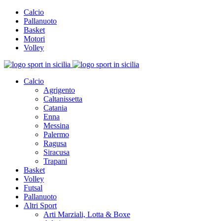
Calcio
Pallanuoto
Basket
Motori
Volley
Calcio
Agrigento
Caltanissetta
Catania
Enna
Messina
Palermo
Ragusa
Siracusa
Trapani
Basket
Volley
Futsal
Pallanuoto
Altri Sport
Arti Marziali, Lotta & Boxe