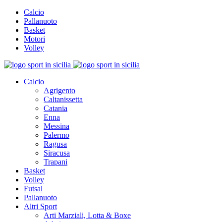
Calcio
Pallanuoto
Basket
Motori
Volley
Calcio
Agrigento
Caltanissetta
Catania
Enna
Messina
Palermo
Ragusa
Siracusa
Trapani
Basket
Volley
Futsal
Pallanuoto
Altri Sport
Arti Marziali, Lotta & Boxe